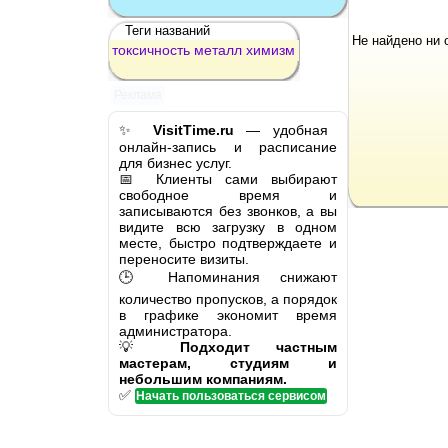
Теги названий
Не найдено ни 
токсичность
металл
химизм
Реклама
✨
VisitTime.ru
— удобная
онлайн-запись и расписание
для бизнес услуг.
📅 Клиенты сами выбирают
свободное время и
записываются без звонков, а вы
видите всю загрузку в одном
месте, быстро подтверждаете и
переносите визиты.
🕒 Напоминания снижают
количество пропусков, а порядок
в графике экономит время
администратора.
💡
Подходит частным
мастерам, студиям и
небольшим компаниям.
✅
Начать пользоваться сервисом