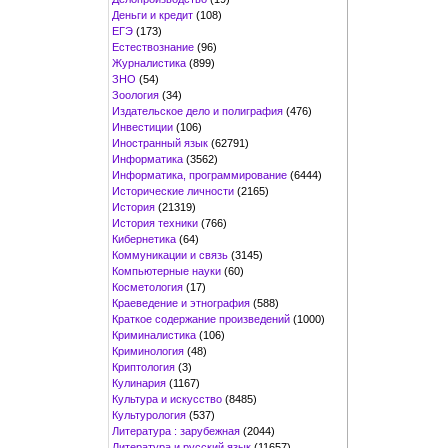
Деньги и кредит
(108)
ЕГЭ
(173)
Естествознание
(96)
Журналистика
(899)
ЗНО
(54)
Зоология
(34)
Издательское дело и полиграфия
(476)
Инвестиции
(106)
Иностранный язык
(62791)
Информатика
(3562)
Информатика, программирование
(6444)
Исторические личности
(2165)
История
(21319)
История техники
(766)
Кибернетика
(64)
Коммуникации и связь
(3145)
Компьютерные науки
(60)
Косметология
(17)
Краеведение и этнография
(588)
Краткое содержание произведений
(1000)
Криминалистика
(106)
Криминология
(48)
Криптология
(3)
Кулинария
(1167)
Культура и искусство
(8485)
Культурология
(537)
Литература : зарубежная
(2044)
Литература и русский язык
(11657)