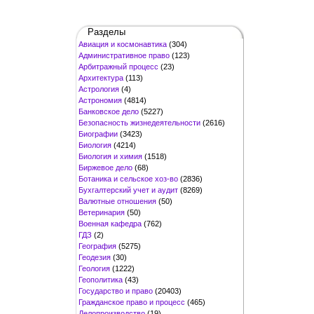
Разделы
Авиация и космонавтика
(304)
Административное право
(123)
Арбитражный процесс
(23)
Архитектура
(113)
Астрология
(4)
Астрономия
(4814)
Банковское дело
(5227)
Безопасность жизнедеятельности
(2616)
Биографии
(3423)
Биология
(4214)
Биология и химия
(1518)
Биржевое дело
(68)
Ботаника и сельское хоз-во
(2836)
Бухгалтерский учет и аудит
(8269)
Валютные отношения
(50)
Ветеринария
(50)
Военная кафедра
(762)
ГДЗ
(2)
География
(5275)
Геодезия
(30)
Геология
(1222)
Геополитика
(43)
Государство и право
(20403)
Гражданское право и процесс
(465)
Делопроизводство
(19)