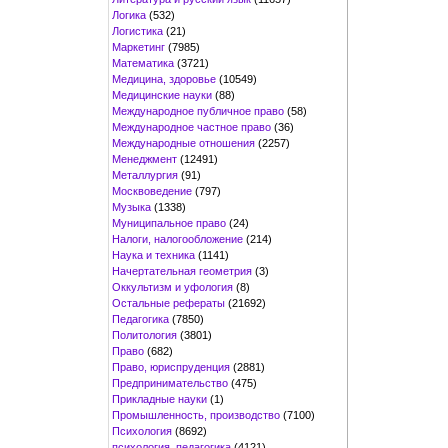
Логика
(532)
Логистика
(21)
Маркетинг
(7985)
Математика
(3721)
Медицина, здоровье
(10549)
Медицинские науки
(88)
Международное публичное право
(58)
Международное частное право
(36)
Международные отношения
(2257)
Менеджмент
(12491)
Металлургия
(91)
Москвоведение
(797)
Музыка
(1338)
Муниципальное право
(24)
Налоги, налогообложение
(214)
Наука и техника
(1141)
Начертательная геометрия
(3)
Оккультизм и уфология
(8)
Остальные рефераты
(21692)
Педагогика
(7850)
Политология
(3801)
Право
(682)
Право, юриспруденция
(2881)
Предпринимательство
(475)
Прикладные науки
(1)
Промышленность, производство
(7100)
Психология
(8692)
психология, педагогика
(4121)