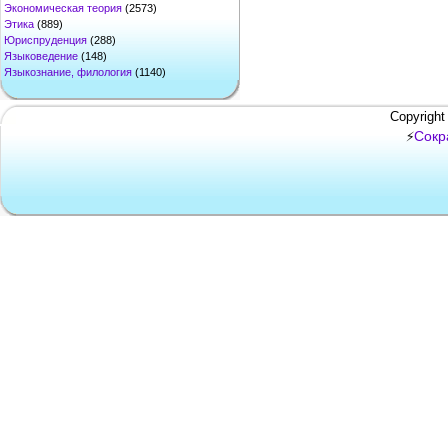
Экономическая теория
(2573)
Этика
(889)
Юриспруденция
(288)
Языковедение
(148)
Языкознание, филология
(1140)
Copyright
Сокр
⚡