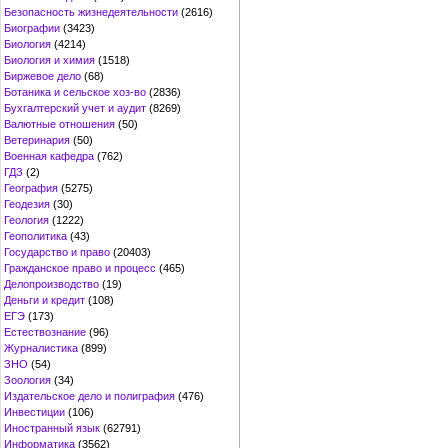
Безопасность жизнедеятельности
(2616)
Биографии
(3423)
Биология
(4214)
Биология и химия
(1518)
Биржевое дело
(68)
Ботаника и сельское хоз-во
(2836)
Бухгалтерский учет и аудит
(8269)
Валютные отношения
(50)
Ветеринария
(50)
Военная кафедра
(762)
ГДЗ
(2)
География
(5275)
Геодезия
(30)
Геология
(1222)
Геополитика
(43)
Государство и право
(20403)
Гражданское право и процесс
(465)
Делопроизводство
(19)
Деньги и кредит
(108)
ЕГЭ
(173)
Естествознание
(96)
Журналистика
(899)
ЗНО
(54)
Зоология
(34)
Издательское дело и полиграфия
(476)
Инвестиции
(106)
Иностранный язык
(62791)
Информатика
(3562)