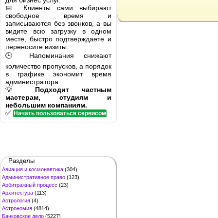
для бизнес услуг.
📅 Клиенты сами выбирают
свободное время и
записываются без звонков, а вы
видите всю загрузку в одном
месте, быстро подтверждаете и
переносите визиты.
🕒 Напоминания снижают
количество пропусков, а порядок
в графике экономит время
администратора.
💡
Подходит частным
мастерам, студиям и
небольшим компаниям.
✅
Начать пользоваться сервисом
Разделы
Авиация и космонавтика
(304)
Административное право
(123)
Арбитражный процесс
(23)
Архитектура
(113)
Астрология
(4)
Астрономия
(4814)
Банковское дело
(5227)