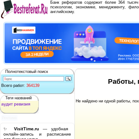
Банк рефератов содержит более 364 тыся
психологии, экономике, менеджменту, фило
английскому.
Полнотекстовый поиск
Работы, 
Всего работ:
364139
Теги названий
Не найдено ни одной работы, по
аудит
ревизия
Реклама
✨
VisitTime.ru
— удобная
онлайн-запись и расписание