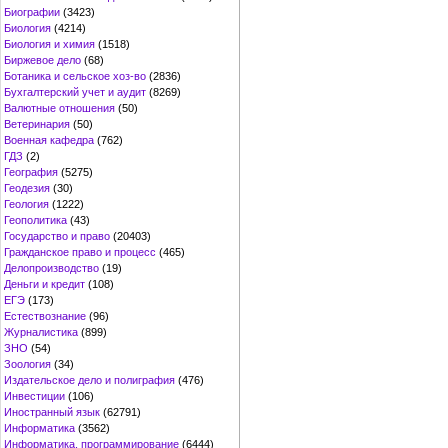
Биографии
(3423)
Биология
(4214)
Биология и химия
(1518)
Биржевое дело
(68)
Ботаника и сельское хоз-во
(2836)
Бухгалтерский учет и аудит
(8269)
Валютные отношения
(50)
Ветеринария
(50)
Военная кафедра
(762)
ГДЗ
(2)
География
(5275)
Геодезия
(30)
Геология
(1222)
Геополитика
(43)
Государство и право
(20403)
Гражданское право и процесс
(465)
Делопроизводство
(19)
Деньги и кредит
(108)
ЕГЭ
(173)
Естествознание
(96)
Журналистика
(899)
ЗНО
(54)
Зоология
(34)
Издательское дело и полиграфия
(476)
Инвестиции
(106)
Иностранный язык
(62791)
Информатика
(3562)
Информатика, программирование
(6444)