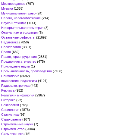
Москвоведение
(797)
Музыка
(1338)
Муниципальное право
(24)
Налоги, налогообложение
(214)
Наука и техника
(1141)
Начертательная геометрия
(3)
Оккультизм и уфология
(8)
Остальные рефераты
(21692)
Педагогика
(7850)
Политология
(3801)
Право
(682)
Право, юриспруденция
(2881)
Предпринимательство
(475)
Прикладные науки
(1)
Промышленность, производство
(7100)
Психология
(8692)
психология, педагогика
(4121)
Радиоэлектроника
(443)
Реклама
(952)
Религия и мифология
(2967)
Риторика
(23)
Сексология
(748)
Социология
(4876)
Статистика
(95)
Страхование
(107)
Строительные науки
(7)
Строительство
(2004)
Схемотехника
(15)