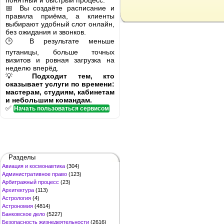
понятный и быстрый процесс.
📅 Вы создаёте расписание и
правила приёма, а клиенты
выбирают удобный слот онлайн,
без ожидания и звонков.
🕒 В результате меньше
путаницы, больше точных
визитов и ровная загрузка на
неделю вперёд.
💡
Подходит тем, кто
оказывает услуги по времени:
мастерам, студиям, кабинетам
и небольшим командам.
✅
Начать пользоваться сервисом
Разделы
Авиация и космонавтика
(304)
Административное право
(123)
Арбитражный процесс
(23)
Архитектура
(113)
Астрология
(4)
Астрономия
(4814)
Банковское дело
(5227)
Безопасность жизнедеятельности
(2616)