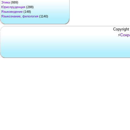
Этика
(889)
Юриспруденция
(288)
Языковедение
(148)
Языкознание, филология
(1140)
Copyright
Сокр
⚡