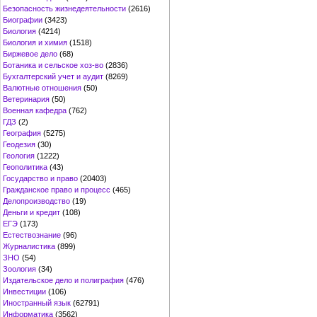
Безопасность жизнедеятельности
(2616)
Биографии
(3423)
Биология
(4214)
Биология и химия
(1518)
Биржевое дело
(68)
Ботаника и сельское хоз-во
(2836)
Бухгалтерский учет и аудит
(8269)
Валютные отношения
(50)
Ветеринария
(50)
Военная кафедра
(762)
ГДЗ
(2)
География
(5275)
Геодезия
(30)
Геология
(1222)
Геополитика
(43)
Государство и право
(20403)
Гражданское право и процесс
(465)
Делопроизводство
(19)
Деньги и кредит
(108)
ЕГЭ
(173)
Естествознание
(96)
Журналистика
(899)
ЗНО
(54)
Зоология
(34)
Издательское дело и полиграфия
(476)
Инвестиции
(106)
Иностранный язык
(62791)
Информатика
(3562)