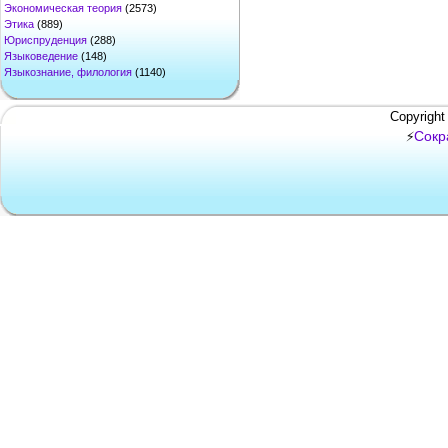
Экономическая теория
(2573)
Этика
(889)
Юриспруденция
(288)
Языковедение
(148)
Языкознание, филология
(1140)
Copyright
Сокр
⚡