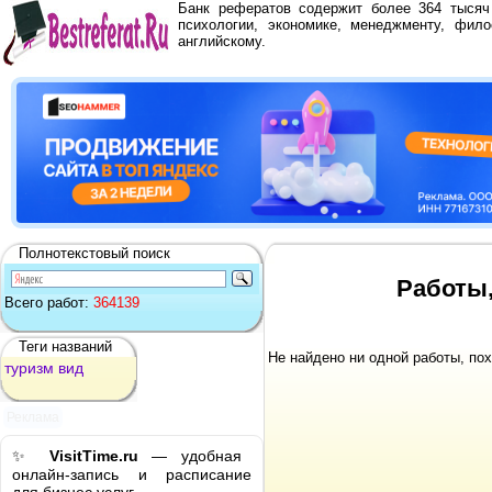
Банк рефератов содержит более 364 тыся
психологии, экономике, менеджменту, фило
английскому.
Полнотекстовый поиск
Работы,
Всего работ:
364139
Теги названий
Не найдено ни одной работы, по
туризм
вид
Реклама
✨
VisitTime.ru
— удобная
онлайн-запись и расписание