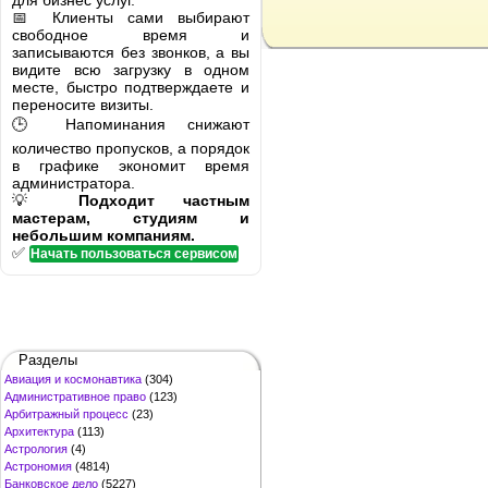
для бизнес услуг.
📅 Клиенты сами выбирают
свободное время и
записываются без звонков, а вы
видите всю загрузку в одном
месте, быстро подтверждаете и
переносите визиты.
🕒 Напоминания снижают
количество пропусков, а порядок
в графике экономит время
администратора.
💡
Подходит частным
мастерам, студиям и
небольшим компаниям.
✅
Начать пользоваться сервисом
Разделы
Авиация и космонавтика
(304)
Административное право
(123)
Арбитражный процесс
(23)
Архитектура
(113)
Астрология
(4)
Астрономия
(4814)
Банковское дело
(5227)