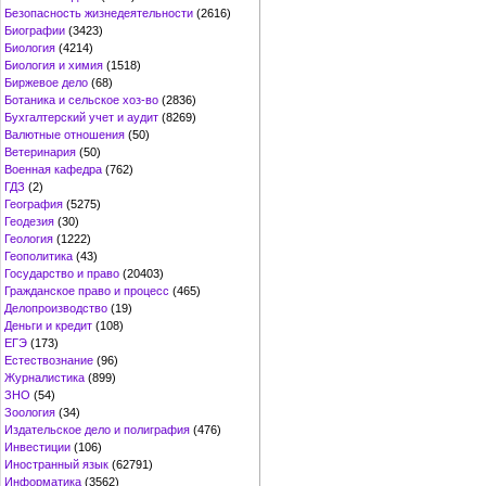
Безопасность жизнедеятельности
(2616)
Биографии
(3423)
Биология
(4214)
Биология и химия
(1518)
Биржевое дело
(68)
Ботаника и сельское хоз-во
(2836)
Бухгалтерский учет и аудит
(8269)
Валютные отношения
(50)
Ветеринария
(50)
Военная кафедра
(762)
ГДЗ
(2)
География
(5275)
Геодезия
(30)
Геология
(1222)
Геополитика
(43)
Государство и право
(20403)
Гражданское право и процесс
(465)
Делопроизводство
(19)
Деньги и кредит
(108)
ЕГЭ
(173)
Естествознание
(96)
Журналистика
(899)
ЗНО
(54)
Зоология
(34)
Издательское дело и полиграфия
(476)
Инвестиции
(106)
Иностранный язык
(62791)
Информатика
(3562)