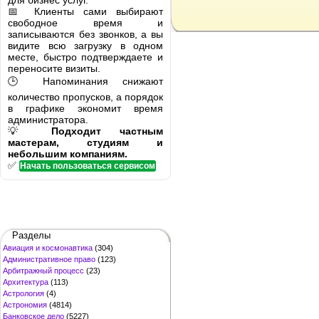
для бизнес услуг.
📅 Клиенты сами выбирают
свободное время и
записываются без звонков, а вы
видите всю загрузку в одном
месте, быстро подтверждаете и
переносите визиты.
🕒 Напоминания снижают
количество пропусков, а порядок
в графике экономит время
администратора.
💡
Подходит частным
мастерам, студиям и
небольшим компаниям.
✅
Начать пользоваться сервисом
Разделы
Авиация и космонавтика
(304)
Административное право
(123)
Арбитражный процесс
(23)
Архитектура
(113)
Астрология
(4)
Астрономия
(4814)
Банковское дело
(5227)