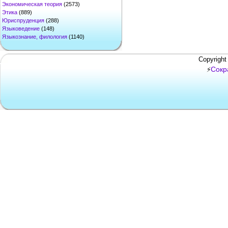
Экономическая теория
(2573)
Этика
(889)
Юриспруденция
(288)
Языковедение
(148)
Языкознание, филология
(1140)
Copyright
Сокр
⚡