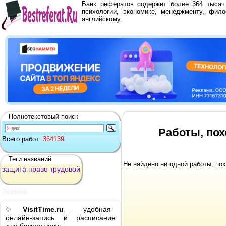
Банк рефератов содержит более 364 тыся
психологии, экономике, менеджменту, фило
английскому.
Полнотекстовый поиск
Работы, пох
Всего работ:
364139
Теги названий
Не найдено ни одной работы, по
защита
право
трудовой
Реклама
✨
VisitTime.ru
— удобная
онлайн-запись и расписание