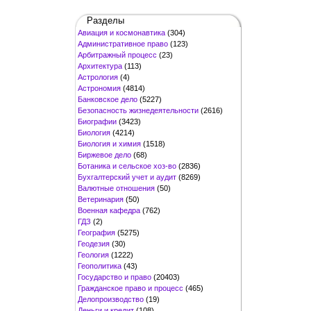
Разделы
Авиация и космонавтика
(304)
Административное право
(123)
Арбитражный процесс
(23)
Архитектура
(113)
Астрология
(4)
Астрономия
(4814)
Банковское дело
(5227)
Безопасность жизнедеятельности
(2616)
Биографии
(3423)
Биология
(4214)
Биология и химия
(1518)
Биржевое дело
(68)
Ботаника и сельское хоз-во
(2836)
Бухгалтерский учет и аудит
(8269)
Валютные отношения
(50)
Ветеринария
(50)
Военная кафедра
(762)
ГДЗ
(2)
География
(5275)
Геодезия
(30)
Геология
(1222)
Геополитика
(43)
Государство и право
(20403)
Гражданское право и процесс
(465)
Делопроизводство
(19)
Деньги и кредит
(108)