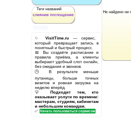
Теги названий
Не найдено ни 
слияние
поглощение
Реклама
✨
VisitTime.ru
— сервис,
который превращает запись в
понятный и быстрый процесс.
📅 Вы создаёте расписание и
правила приёма, а клиенты
выбирают удобный слот онлайн,
без ожидания и звонков.
🕒 В результате меньше
путаницы, больше точных
визитов и ровная загрузка на
неделю вперёд.
💡
Подходит тем, кто
оказывает услуги по времени:
мастерам, студиям, кабинетам
и небольшим командам.
✅
Начать пользоваться сервисом