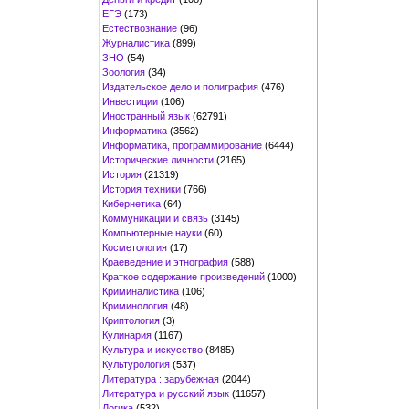
ЕГЭ
(173)
Естествознание
(96)
Журналистика
(899)
ЗНО
(54)
Зоология
(34)
Издательское дело и полиграфия
(476)
Инвестиции
(106)
Иностранный язык
(62791)
Информатика
(3562)
Информатика, программирование
(6444)
Исторические личности
(2165)
История
(21319)
История техники
(766)
Кибернетика
(64)
Коммуникации и связь
(3145)
Компьютерные науки
(60)
Косметология
(17)
Краеведение и этнография
(588)
Краткое содержание произведений
(1000)
Криминалистика
(106)
Криминология
(48)
Криптология
(3)
Кулинария
(1167)
Культура и искусство
(8485)
Культурология
(537)
Литература : зарубежная
(2044)
Литература и русский язык
(11657)
Логика
(532)