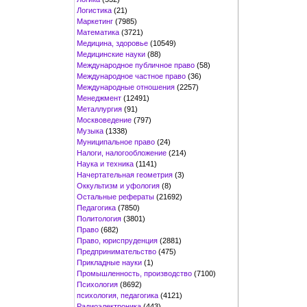
Логистика
(21)
Маркетинг
(7985)
Математика
(3721)
Медицина, здоровье
(10549)
Медицинские науки
(88)
Международное публичное право
(58)
Международное частное право
(36)
Международные отношения
(2257)
Менеджмент
(12491)
Металлургия
(91)
Москвоведение
(797)
Музыка
(1338)
Муниципальное право
(24)
Налоги, налогообложение
(214)
Наука и техника
(1141)
Начертательная геометрия
(3)
Оккультизм и уфология
(8)
Остальные рефераты
(21692)
Педагогика
(7850)
Политология
(3801)
Право
(682)
Право, юриспруденция
(2881)
Предпринимательство
(475)
Прикладные науки
(1)
Промышленность, производство
(7100)
Психология
(8692)
психология, педагогика
(4121)
Радиоэлектроника
(443)