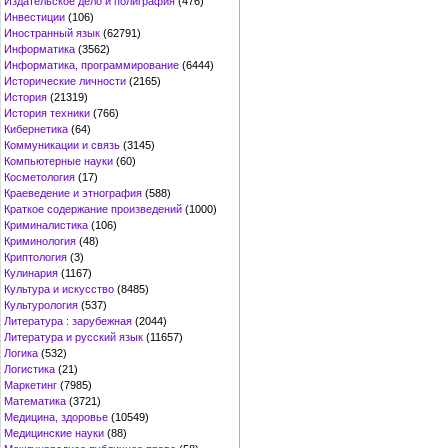
Издательское дело и полиграфия
(476)
Инвестиции
(106)
Иностранный язык
(62791)
Информатика
(3562)
Информатика, программирование
(6444)
Исторические личности
(2165)
История
(21319)
История техники
(766)
Кибернетика
(64)
Коммуникации и связь
(3145)
Компьютерные науки
(60)
Косметология
(17)
Краеведение и этнография
(588)
Краткое содержание произведений
(1000)
Криминалистика
(106)
Криминология
(48)
Криптология
(3)
Кулинария
(1167)
Культура и искусство
(8485)
Культурология
(537)
Литература : зарубежная
(2044)
Литература и русский язык
(11657)
Логика
(532)
Логистика
(21)
Маркетинг
(7985)
Математика
(3721)
Медицина, здоровье
(10549)
Медицинские науки
(88)