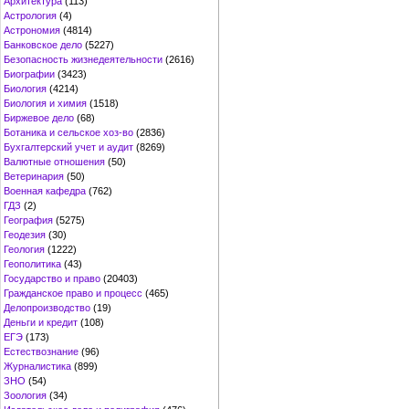
Архитектура
(113)
Астрология
(4)
Астрономия
(4814)
Банковское дело
(5227)
Безопасность жизнедеятельности
(2616)
Биографии
(3423)
Биология
(4214)
Биология и химия
(1518)
Биржевое дело
(68)
Ботаника и сельское хоз-во
(2836)
Бухгалтерский учет и аудит
(8269)
Валютные отношения
(50)
Ветеринария
(50)
Военная кафедра
(762)
ГДЗ
(2)
География
(5275)
Геодезия
(30)
Геология
(1222)
Геополитика
(43)
Государство и право
(20403)
Гражданское право и процесс
(465)
Делопроизводство
(19)
Деньги и кредит
(108)
ЕГЭ
(173)
Естествознание
(96)
Журналистика
(899)
ЗНО
(54)
Зоология
(34)