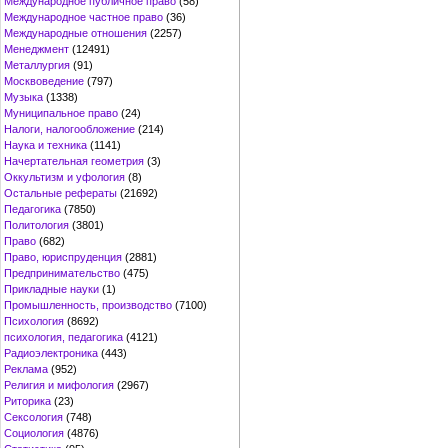
Международное публичное право
(58)
Международное частное право
(36)
Международные отношения
(2257)
Менеджмент
(12491)
Металлургия
(91)
Москвоведение
(797)
Музыка
(1338)
Муниципальное право
(24)
Налоги, налогообложение
(214)
Наука и техника
(1141)
Начертательная геометрия
(3)
Оккультизм и уфология
(8)
Остальные рефераты
(21692)
Педагогика
(7850)
Политология
(3801)
Право
(682)
Право, юриспруденция
(2881)
Предпринимательство
(475)
Прикладные науки
(1)
Промышленность, производство
(7100)
Психология
(8692)
психология, педагогика
(4121)
Радиоэлектроника
(443)
Реклама
(952)
Религия и мифология
(2967)
Риторика
(23)
Сексология
(748)
Социология
(4876)