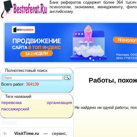
Банк рефератов содержит более 364 тыся
психологии, экономике, менеджменту, фило
английскому.
Полнотекстовый поиск
Работы, похож
Всего работ:
364139
Теги названий
перевозка
организация
Не найдено ни одной работы, по
пассажирский
Реклама
✨
VisitTime.ru
— сервис,