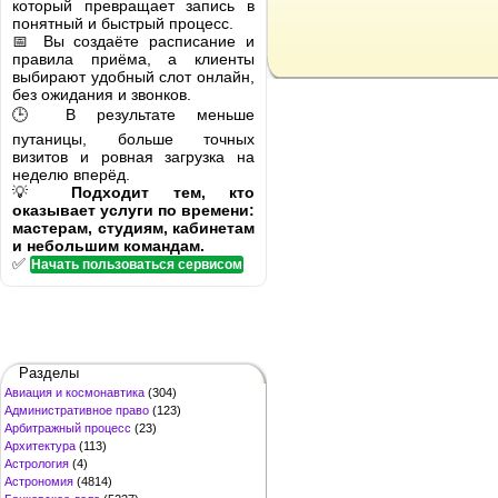
который превращает запись в
понятный и быстрый процесс.
📅 Вы создаёте расписание и
правила приёма, а клиенты
выбирают удобный слот онлайн,
без ожидания и звонков.
🕒 В результате меньше
путаницы, больше точных
визитов и ровная загрузка на
неделю вперёд.
💡
Подходит тем, кто
оказывает услуги по времени:
мастерам, студиям, кабинетам
и небольшим командам.
✅
Начать пользоваться сервисом
Разделы
Авиация и космонавтика
(304)
Административное право
(123)
Арбитражный процесс
(23)
Архитектура
(113)
Астрология
(4)
Астрономия
(4814)