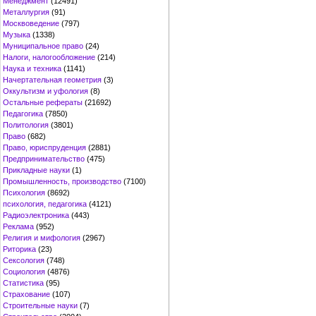
Менеджмент
(12491)
Металлургия
(91)
Москвоведение
(797)
Музыка
(1338)
Муниципальное право
(24)
Налоги, налогообложение
(214)
Наука и техника
(1141)
Начертательная геометрия
(3)
Оккультизм и уфология
(8)
Остальные рефераты
(21692)
Педагогика
(7850)
Политология
(3801)
Право
(682)
Право, юриспруденция
(2881)
Предпринимательство
(475)
Прикладные науки
(1)
Промышленность, производство
(7100)
Психология
(8692)
психология, педагогика
(4121)
Радиоэлектроника
(443)
Реклама
(952)
Религия и мифология
(2967)
Риторика
(23)
Сексология
(748)
Социология
(4876)
Статистика
(95)
Страхование
(107)
Строительные науки
(7)