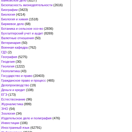
Банковское дело
(5227)
Безопасность жизнедеятельности
(2616)
Биографии
(3423)
Биология
(4214)
Биология и химия
(1518)
Биржевое дело
(68)
Ботаника и сельское хоз-во
(2836)
Бухгалтерский учет и аудит
(8269)
Валютные отношения
(50)
Ветеринария
(50)
Военная кафедра
(762)
ГДЗ
(2)
География
(5275)
Геодезия
(30)
Геология
(1222)
Геополитика
(43)
Государство и право
(20403)
Гражданское право и процесс
(465)
Делопроизводство
(19)
Деньги и кредит
(108)
ЕГЭ
(173)
Естествознание
(96)
Журналистика
(899)
ЗНО
(54)
Зоология
(34)
Издательское дело и полиграфия
(476)
Инвестиции
(106)
Иностранный язык
(62791)