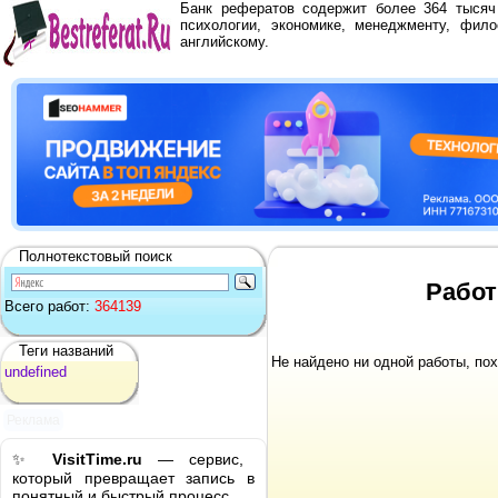
Банк рефератов содержит более 364 тыся
психологии, экономике, менеджменту, фило
английскому.
Полнотекстовый поиск
Работ
Всего работ:
364139
Теги названий
Не найдено ни одной работы, по
undefined
Реклама
✨
VisitTime.ru
— сервис,
который превращает запись в
понятный и быстрый процесс.