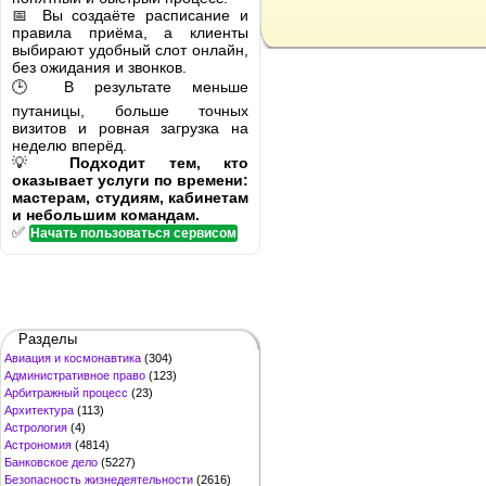
📅 Вы создаёте расписание и
правила приёма, а клиенты
выбирают удобный слот онлайн,
без ожидания и звонков.
🕒 В результате меньше
путаницы, больше точных
визитов и ровная загрузка на
неделю вперёд.
💡
Подходит тем, кто
оказывает услуги по времени:
мастерам, студиям, кабинетам
и небольшим командам.
✅
Начать пользоваться сервисом
Разделы
Авиация и космонавтика
(304)
Административное право
(123)
Арбитражный процесс
(23)
Архитектура
(113)
Астрология
(4)
Астрономия
(4814)
Банковское дело
(5227)
Безопасность жизнедеятельности
(2616)