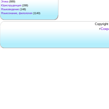
Этика
(889)
Юриспруденция
(288)
Языковедение
(148)
Языкознание, филология
(1140)
Copyright
Сокр
⚡