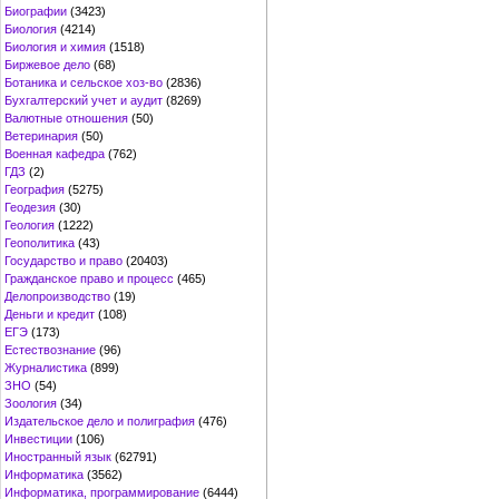
Биографии
(3423)
Биология
(4214)
Биология и химия
(1518)
Биржевое дело
(68)
Ботаника и сельское хоз-во
(2836)
Бухгалтерский учет и аудит
(8269)
Валютные отношения
(50)
Ветеринария
(50)
Военная кафедра
(762)
ГДЗ
(2)
География
(5275)
Геодезия
(30)
Геология
(1222)
Геополитика
(43)
Государство и право
(20403)
Гражданское право и процесс
(465)
Делопроизводство
(19)
Деньги и кредит
(108)
ЕГЭ
(173)
Естествознание
(96)
Журналистика
(899)
ЗНО
(54)
Зоология
(34)
Издательское дело и полиграфия
(476)
Инвестиции
(106)
Иностранный язык
(62791)
Информатика
(3562)
Информатика, программирование
(6444)