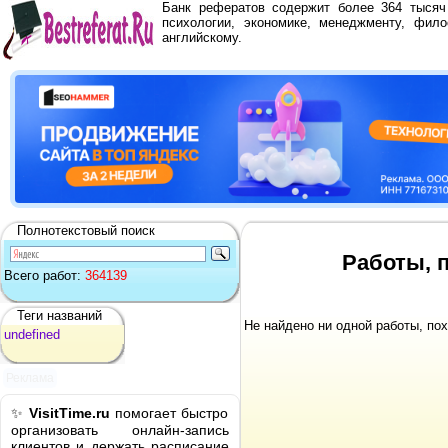
Банк рефератов содержит более 364 тыся
психологии, экономике, менеджменту, фило
английскому.
Полнотекстовый поиск
Работы, 
Всего работ:
364139
Теги названий
Не найдено ни одной работы, по
undefined
Реклама
✨
VisitTime.ru
помогает быстро
организовать онлайн-запись
клиентов и держать расписание