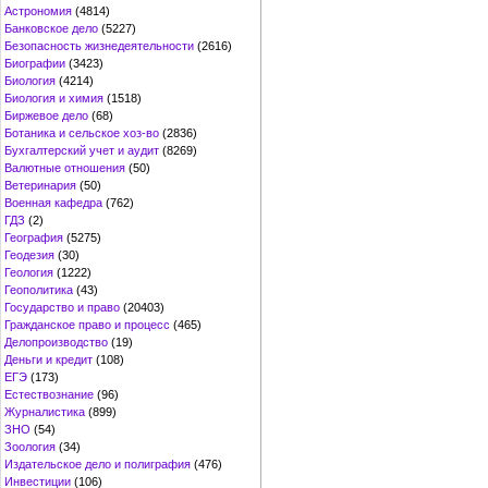
Астрономия
(4814)
Банковское дело
(5227)
Безопасность жизнедеятельности
(2616)
Биографии
(3423)
Биология
(4214)
Биология и химия
(1518)
Биржевое дело
(68)
Ботаника и сельское хоз-во
(2836)
Бухгалтерский учет и аудит
(8269)
Валютные отношения
(50)
Ветеринария
(50)
Военная кафедра
(762)
ГДЗ
(2)
География
(5275)
Геодезия
(30)
Геология
(1222)
Геополитика
(43)
Государство и право
(20403)
Гражданское право и процесс
(465)
Делопроизводство
(19)
Деньги и кредит
(108)
ЕГЭ
(173)
Естествознание
(96)
Журналистика
(899)
ЗНО
(54)
Зоология
(34)
Издательское дело и полиграфия
(476)
Инвестиции
(106)