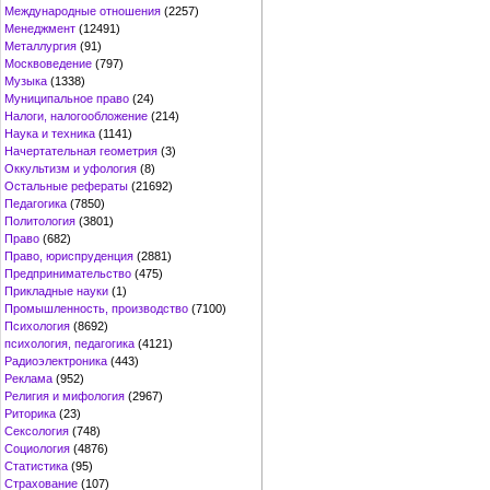
Международные отношения
(2257)
Менеджмент
(12491)
Металлургия
(91)
Москвоведение
(797)
Музыка
(1338)
Муниципальное право
(24)
Налоги, налогообложение
(214)
Наука и техника
(1141)
Начертательная геометрия
(3)
Оккультизм и уфология
(8)
Остальные рефераты
(21692)
Педагогика
(7850)
Политология
(3801)
Право
(682)
Право, юриспруденция
(2881)
Предпринимательство
(475)
Прикладные науки
(1)
Промышленность, производство
(7100)
Психология
(8692)
психология, педагогика
(4121)
Радиоэлектроника
(443)
Реклама
(952)
Религия и мифология
(2967)
Риторика
(23)
Сексология
(748)
Социология
(4876)
Статистика
(95)
Страхование
(107)