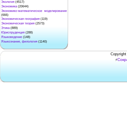
Экология
(4517)
Экономика
(20644)
Экономико-математическое моделирование
(666)
Экономическая география
(119)
Экономическая теория
(2573)
Этика
(889)
Юриспруденция
(288)
Языковедение
(148)
Языкознание, филология
(1140)
Copyright
Сокр
⚡