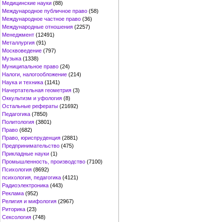
Медицинские науки
(88)
Международное публичное право
(58)
Международное частное право
(36)
Международные отношения
(2257)
Менеджмент
(12491)
Металлургия
(91)
Москвоведение
(797)
Музыка
(1338)
Муниципальное право
(24)
Налоги, налогообложение
(214)
Наука и техника
(1141)
Начертательная геометрия
(3)
Оккультизм и уфология
(8)
Остальные рефераты
(21692)
Педагогика
(7850)
Политология
(3801)
Право
(682)
Право, юриспруденция
(2881)
Предпринимательство
(475)
Прикладные науки
(1)
Промышленность, производство
(7100)
Психология
(8692)
психология, педагогика
(4121)
Радиоэлектроника
(443)
Реклама
(952)
Религия и мифология
(2967)
Риторика
(23)
Сексология
(748)