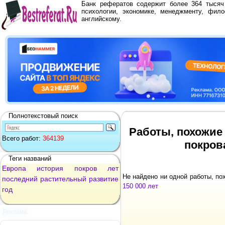
Банк рефератов содержит более 364 тыся
психологии, экономике, менеджменту, фило
английскому.
Полнотекстовый поиск
Работы, похожие
Всего работ:
364139
покрова
Теги названий
Европа
история
покров
лет
Не найдено ни одной работы, п
последний
растительный
развитие
150 000 лет
год
Реклама