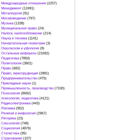
Международные отношения
(2257)
Менеджмент
(12491)
Металлургия
(91)
Москвоведение
(797)
Музыка
(1338)
Муниципальное право
(24)
Налоги, налогообложение
(214)
Наука и техника
(1141)
Начертательная геометрия
(3)
Оккультизм и уфология
(8)
Остальные рефераты
(21692)
Педагогика
(7850)
Политология
(3801)
Право
(682)
Право, юриспруденция
(2881)
Предпринимательство
(475)
Прикладные науки
(1)
Промышленность, производство
(7100)
Психология
(8692)
психология, педагогика
(4121)
Радиоэлектроника
(443)
Реклама
(952)
Религия и мифология
(2967)
Риторика
(23)
Сексология
(748)
Социология
(4876)
Статистика
(95)
Страхование
(107)