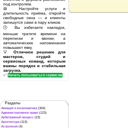
под контролем.
📅 Настройте услуги и
длительность приёма, откройте
свободные окна — и клиенты
запишутся сами в пару кликов.
🕒 Вы избегаете накладок,
меньше тратите времени на
переписки и звонки, а
автоматические напоминания
повышают явку.
💡
Отличное решение для
мастеров, студий и
сервисных команд, которым
важны порядок и стабильная
загрузка.
✅
Начать пользоваться сервисом
Разделы
Авиация и космонавтика
(304)
Административное право
(123)
Арбитражный процесс
(23)
Архитектура
(113)
Астрология
(4)