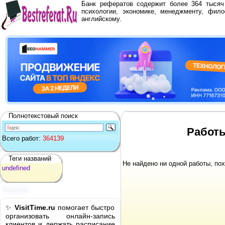
Банк рефератов содержит более 364 тыся
психологии, экономике, менеджменту, фило
английскому.
Полнотекстовый поиск
Работы
Всего работ:
364139
Теги названий
Не найдено ни одной работы, по
undefined
Реклама
✨
VisitTime.ru
помогает быстро
организовать онлайн-запись
клиентов и держать расписание