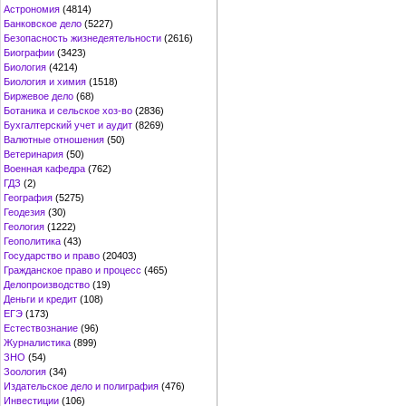
Астрономия
(4814)
Банковское дело
(5227)
Безопасность жизнедеятельности
(2616)
Биографии
(3423)
Биология
(4214)
Биология и химия
(1518)
Биржевое дело
(68)
Ботаника и сельское хоз-во
(2836)
Бухгалтерский учет и аудит
(8269)
Валютные отношения
(50)
Ветеринария
(50)
Военная кафедра
(762)
ГДЗ
(2)
География
(5275)
Геодезия
(30)
Геология
(1222)
Геополитика
(43)
Государство и право
(20403)
Гражданское право и процесс
(465)
Делопроизводство
(19)
Деньги и кредит
(108)
ЕГЭ
(173)
Естествознание
(96)
Журналистика
(899)
ЗНО
(54)
Зоология
(34)
Издательское дело и полиграфия
(476)
Инвестиции
(106)