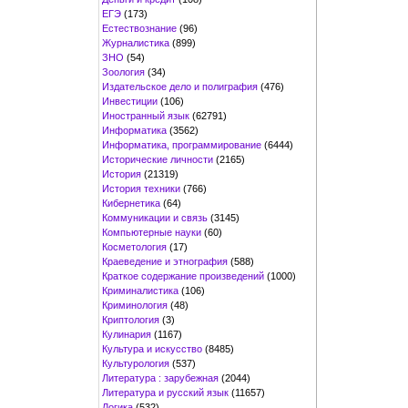
ЕГЭ
(173)
Естествознание
(96)
Журналистика
(899)
ЗНО
(54)
Зоология
(34)
Издательское дело и полиграфия
(476)
Инвестиции
(106)
Иностранный язык
(62791)
Информатика
(3562)
Информатика, программирование
(6444)
Исторические личности
(2165)
История
(21319)
История техники
(766)
Кибернетика
(64)
Коммуникации и связь
(3145)
Компьютерные науки
(60)
Косметология
(17)
Краеведение и этнография
(588)
Краткое содержание произведений
(1000)
Криминалистика
(106)
Криминология
(48)
Криптология
(3)
Кулинария
(1167)
Культура и искусство
(8485)
Культурология
(537)
Литература : зарубежная
(2044)
Литература и русский язык
(11657)
Логика
(532)