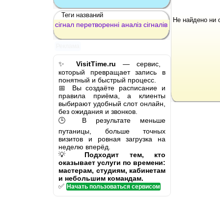
Теги названий
Не найдено ни 
сігнал
перетворенні
аналіз
сігналів
Реклама
✨
VisitTime.ru
— сервис,
который превращает запись в
понятный и быстрый процесс.
📅 Вы создаёте расписание и
правила приёма, а клиенты
выбирают удобный слот онлайн,
без ожидания и звонков.
🕒 В результате меньше
путаницы, больше точных
визитов и ровная загрузка на
неделю вперёд.
💡
Подходит тем, кто
оказывает услуги по времени:
мастерам, студиям, кабинетам
и небольшим командам.
✅
Начать пользоваться сервисом