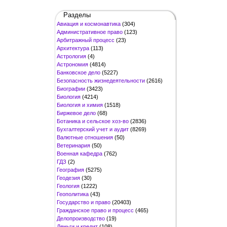
Разделы
Авиация и космонавтика
(304)
Административное право
(123)
Арбитражный процесс
(23)
Архитектура
(113)
Астрология
(4)
Астрономия
(4814)
Банковское дело
(5227)
Безопасность жизнедеятельности
(2616)
Биографии
(3423)
Биология
(4214)
Биология и химия
(1518)
Биржевое дело
(68)
Ботаника и сельское хоз-во
(2836)
Бухгалтерский учет и аудит
(8269)
Валютные отношения
(50)
Ветеринария
(50)
Военная кафедра
(762)
ГДЗ
(2)
География
(5275)
Геодезия
(30)
Геология
(1222)
Геополитика
(43)
Государство и право
(20403)
Гражданское право и процесс
(465)
Делопроизводство
(19)
Деньги и кредит
(108)