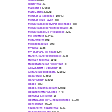
Логистика
(21)
Маркетинг
(7985)
Математика
(3721)
Медицина, здоровье
(10549)
Медицинские науки
(88)
Международное публичное право
(58)
Международное частное право
(36)
Международные отношения
(2257)
Менеджмент
(12491)
Металлургия
(91)
Москвоведение
(797)
Музыка
(1338)
Муниципальное право
(24)
Налоги, налогообложение
(214)
Наука и техника
(1141)
Начертательная геометрия
(3)
Оккультизм и уфология
(8)
Остальные рефераты
(21692)
Педагогика
(7850)
Политология
(3801)
Право
(682)
Право, юриспруденция
(2881)
Предпринимательство
(475)
Прикладные науки
(1)
Промышленность, производство
(7100)
Психология
(8692)
психология, педагогика
(4121)
Радиоэлектроника
(443)