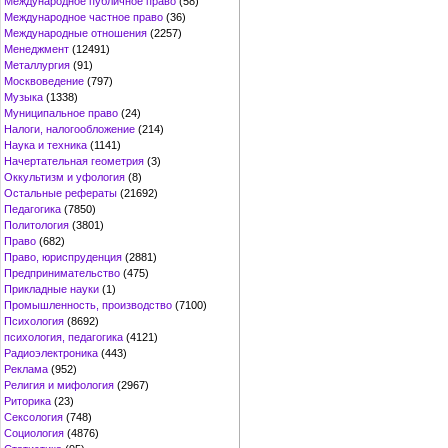
Международное публичное право
(58)
Международное частное право
(36)
Международные отношения
(2257)
Менеджмент
(12491)
Металлургия
(91)
Москвоведение
(797)
Музыка
(1338)
Муниципальное право
(24)
Налоги, налогообложение
(214)
Наука и техника
(1141)
Начертательная геометрия
(3)
Оккультизм и уфология
(8)
Остальные рефераты
(21692)
Педагогика
(7850)
Политология
(3801)
Право
(682)
Право, юриспруденция
(2881)
Предпринимательство
(475)
Прикладные науки
(1)
Промышленность, производство
(7100)
Психология
(8692)
психология, педагогика
(4121)
Радиоэлектроника
(443)
Реклама
(952)
Религия и мифология
(2967)
Риторика
(23)
Сексология
(748)
Социология
(4876)