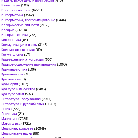
Издательское дело и полиграфия
(476)
Инвестиции
(106)
Иностранный язык
(62791)
Информатика
(3562)
Информатика, программирование
(6444)
Исторические личности
(2165)
История
(21319)
История техники
(766)
Кибернетика
(64)
Коммуникации и связь
(3145)
Компьютерные науки
(60)
Косметология
(17)
Краеведение и этнография
(588)
Краткое содержание произведений
(1000)
Криминалистика
(106)
Криминология
(48)
Криптология
(3)
Кулинария
(1167)
Культура и искусство
(8485)
Культурология
(537)
Литература : зарубежная
(2044)
Литература и русский язык
(11657)
Логика
(532)
Логистика
(21)
Маркетинг
(7985)
Математика
(3721)
Медицина, здоровье
(10549)
Медицинские науки
(88)