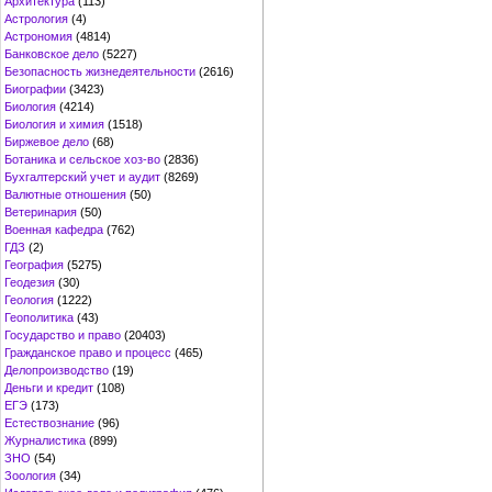
Архитектура
(113)
Астрология
(4)
Астрономия
(4814)
Банковское дело
(5227)
Безопасность жизнедеятельности
(2616)
Биографии
(3423)
Биология
(4214)
Биология и химия
(1518)
Биржевое дело
(68)
Ботаника и сельское хоз-во
(2836)
Бухгалтерский учет и аудит
(8269)
Валютные отношения
(50)
Ветеринария
(50)
Военная кафедра
(762)
ГДЗ
(2)
География
(5275)
Геодезия
(30)
Геология
(1222)
Геополитика
(43)
Государство и право
(20403)
Гражданское право и процесс
(465)
Делопроизводство
(19)
Деньги и кредит
(108)
ЕГЭ
(173)
Естествознание
(96)
Журналистика
(899)
ЗНО
(54)
Зоология
(34)