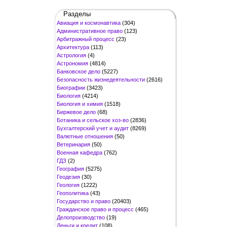
Разделы
Авиация и космонавтика
(304)
Административное право
(123)
Арбитражный процесс
(23)
Архитектура
(113)
Астрология
(4)
Астрономия
(4814)
Банковское дело
(5227)
Безопасность жизнедеятельности
(2616)
Биографии
(3423)
Биология
(4214)
Биология и химия
(1518)
Биржевое дело
(68)
Ботаника и сельское хоз-во
(2836)
Бухгалтерский учет и аудит
(8269)
Валютные отношения
(50)
Ветеринария
(50)
Военная кафедра
(762)
ГДЗ
(2)
География
(5275)
Геодезия
(30)
Геология
(1222)
Геополитика
(43)
Государство и право
(20403)
Гражданское право и процесс
(465)
Делопроизводство
(19)
Деньги и кредит
(108)