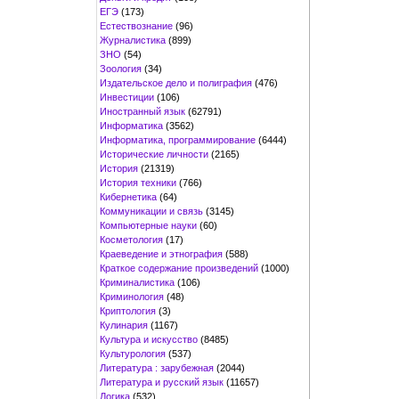
ЕГЭ
(173)
Естествознание
(96)
Журналистика
(899)
ЗНО
(54)
Зоология
(34)
Издательское дело и полиграфия
(476)
Инвестиции
(106)
Иностранный язык
(62791)
Информатика
(3562)
Информатика, программирование
(6444)
Исторические личности
(2165)
История
(21319)
История техники
(766)
Кибернетика
(64)
Коммуникации и связь
(3145)
Компьютерные науки
(60)
Косметология
(17)
Краеведение и этнография
(588)
Краткое содержание произведений
(1000)
Криминалистика
(106)
Криминология
(48)
Криптология
(3)
Кулинария
(1167)
Культура и искусство
(8485)
Культурология
(537)
Литература : зарубежная
(2044)
Литература и русский язык
(11657)
Логика
(532)