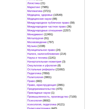
Логистика
(21)
Маркетинг
(7985)
Математика
(3721)
Медицина, здоровье
(10549)
Медицинские науки
(88)
Международное публичное право
(58)
Международное частное право
(36)
Международные отношения
(2257)
Менеджмент
(12491)
Металлургия
(91)
Москвоведение
(797)
Музыка
(1338)
Муниципальное право
(24)
Налоги, налогообложение
(214)
Наука и техника
(1141)
Начертательная геометрия
(3)
Оккультизм и уфология
(8)
Остальные рефераты
(21692)
Педагогика
(7850)
Политология
(3801)
Право
(682)
Право, юриспруденция
(2881)
Предпринимательство
(475)
Прикладные науки
(1)
Промышленность, производство
(7100)
Психология
(8692)
психология, педагогика
(4121)
Радиоэлектроника
(443)