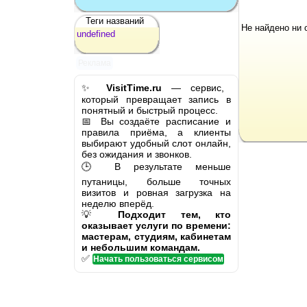
Теги названий
Не найдено ни 
undefined
Реклама
✨
VisitTime.ru
— сервис,
который превращает запись в
понятный и быстрый процесс.
📅 Вы создаёте расписание и
правила приёма, а клиенты
выбирают удобный слот онлайн,
без ожидания и звонков.
🕒 В результате меньше
путаницы, больше точных
визитов и ровная загрузка на
неделю вперёд.
💡
Подходит тем, кто
оказывает услуги по времени:
мастерам, студиям, кабинетам
и небольшим командам.
✅
Начать пользоваться сервисом