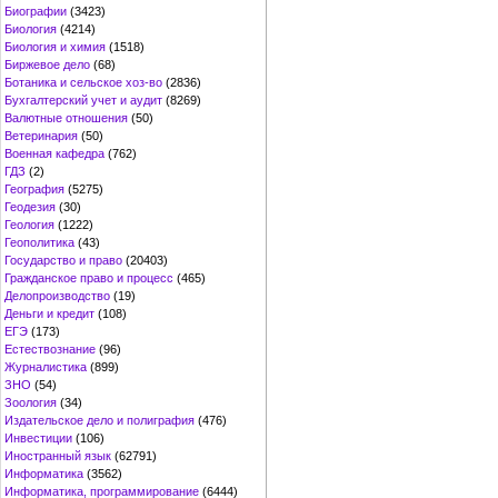
Биографии
(3423)
Биология
(4214)
Биология и химия
(1518)
Биржевое дело
(68)
Ботаника и сельское хоз-во
(2836)
Бухгалтерский учет и аудит
(8269)
Валютные отношения
(50)
Ветеринария
(50)
Военная кафедра
(762)
ГДЗ
(2)
География
(5275)
Геодезия
(30)
Геология
(1222)
Геополитика
(43)
Государство и право
(20403)
Гражданское право и процесс
(465)
Делопроизводство
(19)
Деньги и кредит
(108)
ЕГЭ
(173)
Естествознание
(96)
Журналистика
(899)
ЗНО
(54)
Зоология
(34)
Издательское дело и полиграфия
(476)
Инвестиции
(106)
Иностранный язык
(62791)
Информатика
(3562)
Информатика, программирование
(6444)