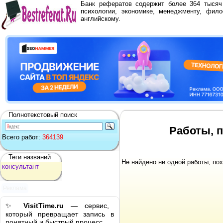
Банк рефератов содержит более 364 тыся
психологии, экономике, менеджменту, фило
английскому.
Полнотекстовый поиск
Работы, п
Всего работ:
364139
Теги названий
Не найдено ни одной работы, по
консультант
Реклама
✨
VisitTime.ru
— сервис,
который превращает запись в
понятный и быстрый процесс.