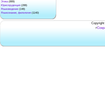
Этика
(889)
Юриспруденция
(288)
Языковедение
(148)
Языкознание, филология
(1140)
Copyright
Сокр
⚡