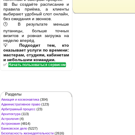
📅 Вы создаёте расписание и
правила приёма, а клиенты
выбирают удобный слот онлайн,
без ожидания и звонков.
🕒 В результате меньше
путаницы, больше точных
визитов и ровная загрузка на
неделю вперёд.
💡
Подходит тем, кто
оказывает услуги по времени:
мастерам, студиям, кабинетам
и небольшим командам.
✅
Начать пользоваться сервисом
Разделы
Авиация и космонавтика
(304)
Административное право
(123)
Арбитражный процесс
(23)
Архитектура
(113)
Астрология
(4)
Астрономия
(4814)
Банковское дело
(5227)
Безопасность жизнедеятельности
(2616)