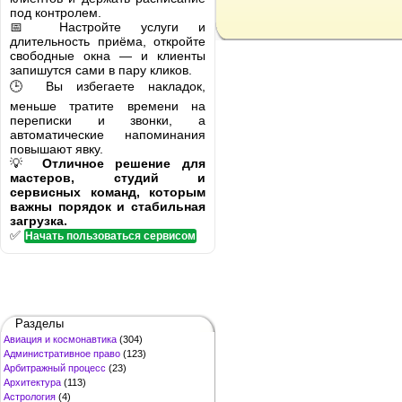
под контролем.
📅 Настройте услуги и
длительность приёма, откройте
свободные окна — и клиенты
запишутся сами в пару кликов.
🕒 Вы избегаете накладок,
меньше тратите времени на
переписки и звонки, а
автоматические напоминания
повышают явку.
💡
Отличное решение для
мастеров, студий и
сервисных команд, которым
важны порядок и стабильная
загрузка.
✅
Начать пользоваться сервисом
Разделы
Авиация и космонавтика
(304)
Административное право
(123)
Арбитражный процесс
(23)
Архитектура
(113)
Астрология
(4)