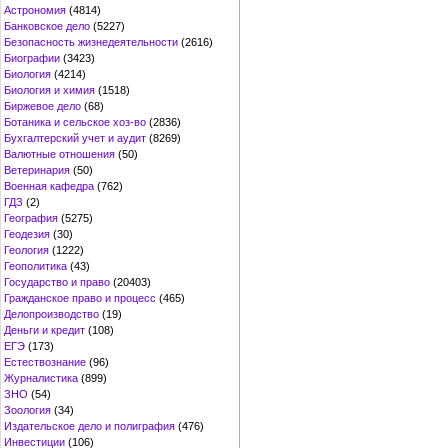
Астрономия
(4814)
Банковское дело
(5227)
Безопасность жизнедеятельности
(2616)
Биографии
(3423)
Биология
(4214)
Биология и химия
(1518)
Биржевое дело
(68)
Ботаника и сельское хоз-во
(2836)
Бухгалтерский учет и аудит
(8269)
Валютные отношения
(50)
Ветеринария
(50)
Военная кафедра
(762)
ГДЗ
(2)
География
(5275)
Геодезия
(30)
Геология
(1222)
Геополитика
(43)
Государство и право
(20403)
Гражданское право и процесс
(465)
Делопроизводство
(19)
Деньги и кредит
(108)
ЕГЭ
(173)
Естествознание
(96)
Журналистика
(899)
ЗНО
(54)
Зоология
(34)
Издательское дело и полиграфия
(476)
Инвестиции
(106)