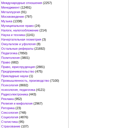
Международные отношения
(2257)
Менеджмент
(12491)
Металлургия
(91)
Москвоведение
(797)
Музыка
(1338)
Муниципальное право
(24)
Налоги, налогообложение
(214)
Наука и техника
(1141)
Начертательная геометрия
(3)
Оккультизм и уфология
(8)
Остальные рефераты
(21692)
Педагогика
(7850)
Политология
(3801)
Право
(682)
Право, юриспруденция
(2881)
Предпринимательство
(475)
Прикладные науки
(1)
Промышленность, производство
(7100)
Психология
(8692)
психология, педагогика
(4121)
Радиоэлектроника
(443)
Реклама
(952)
Религия и мифология
(2967)
Риторика
(23)
Сексология
(748)
Социология
(4876)
Статистика
(95)
Страхование
(107)