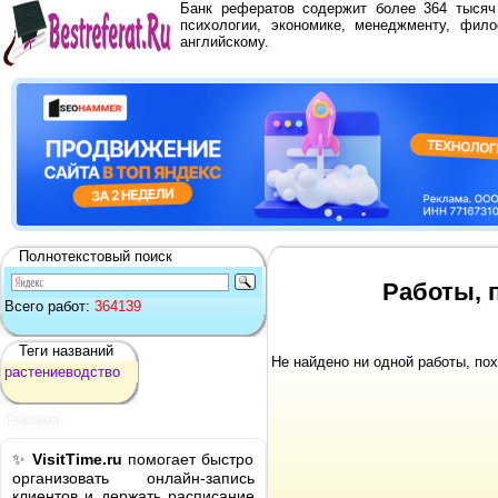
Банк рефератов содержит более 364 тыся
психологии, экономике, менеджменту, фило
английскому.
Полнотекстовый поиск
Работы, 
Всего работ:
364139
Теги названий
Не найдено ни одной работы, по
растениеводство
Реклама
✨
VisitTime.ru
помогает быстро
организовать онлайн-запись
клиентов и держать расписание