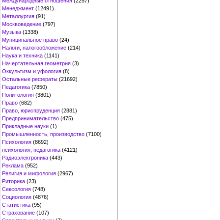
Международные отношения
(2257)
Менеджмент
(12491)
Металлургия
(91)
Москвоведение
(797)
Музыка
(1338)
Муниципальное право
(24)
Налоги, налогообложение
(214)
Наука и техника
(1141)
Начертательная геометрия
(3)
Оккультизм и уфология
(8)
Остальные рефераты
(21692)
Педагогика
(7850)
Политология
(3801)
Право
(682)
Право, юриспруденция
(2881)
Предпринимательство
(475)
Прикладные науки
(1)
Промышленность, производство
(7100)
Психология
(8692)
психология, педагогика
(4121)
Радиоэлектроника
(443)
Реклама
(952)
Религия и мифология
(2967)
Риторика
(23)
Сексология
(748)
Социология
(4876)
Статистика
(95)
Страхование
(107)