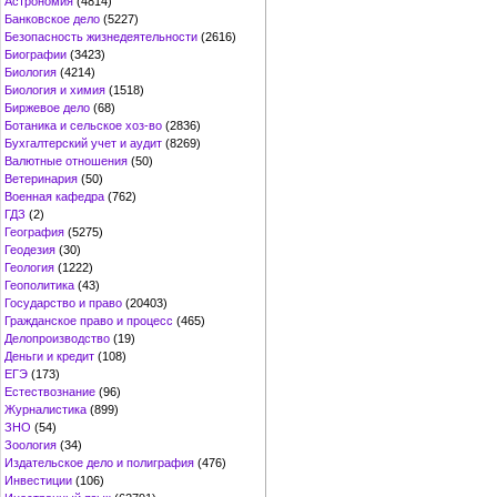
Астрономия
(4814)
Банковское дело
(5227)
Безопасность жизнедеятельности
(2616)
Биографии
(3423)
Биология
(4214)
Биология и химия
(1518)
Биржевое дело
(68)
Ботаника и сельское хоз-во
(2836)
Бухгалтерский учет и аудит
(8269)
Валютные отношения
(50)
Ветеринария
(50)
Военная кафедра
(762)
ГДЗ
(2)
География
(5275)
Геодезия
(30)
Геология
(1222)
Геополитика
(43)
Государство и право
(20403)
Гражданское право и процесс
(465)
Делопроизводство
(19)
Деньги и кредит
(108)
ЕГЭ
(173)
Естествознание
(96)
Журналистика
(899)
ЗНО
(54)
Зоология
(34)
Издательское дело и полиграфия
(476)
Инвестиции
(106)