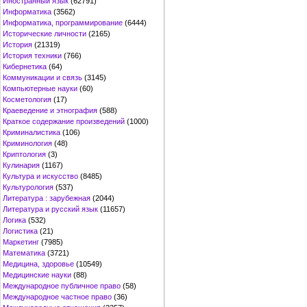
Иностранный язык
(62791)
Информатика
(3562)
Информатика, программирование
(6444)
Исторические личности
(2165)
История
(21319)
История техники
(766)
Кибернетика
(64)
Коммуникации и связь
(3145)
Компьютерные науки
(60)
Косметология
(17)
Краеведение и этнография
(588)
Краткое содержание произведений
(1000)
Криминалистика
(106)
Криминология
(48)
Криптология
(3)
Кулинария
(1167)
Культура и искусство
(8485)
Культурология
(537)
Литература : зарубежная
(2044)
Литература и русский язык
(11657)
Логика
(532)
Логистика
(21)
Маркетинг
(7985)
Математика
(3721)
Медицина, здоровье
(10549)
Медицинские науки
(88)
Международное публичное право
(58)
Международное частное право
(36)