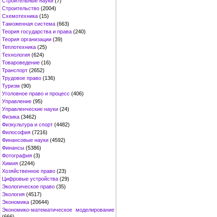
Строительные науки
(7)
Строительство
(2004)
Схемотехника
(15)
Таможенная система
(663)
Теория государства и права
(240)
Теория организации
(39)
Теплотехника
(25)
Технология
(624)
Товароведение
(16)
Транспорт
(2652)
Трудовое право
(136)
Туризм
(90)
Уголовное право и процесс
(406)
Управление
(95)
Управленческие науки
(24)
Физика
(3462)
Физкультура и спорт
(4482)
Философия
(7216)
Финансовые науки
(4592)
Финансы
(5386)
Фотография
(3)
Химия
(2244)
Хозяйственное право
(23)
Цифровые устройства
(29)
Экологическое право
(35)
Экология
(4517)
Экономика
(20644)
Экономико-математическое моделирование
(666)