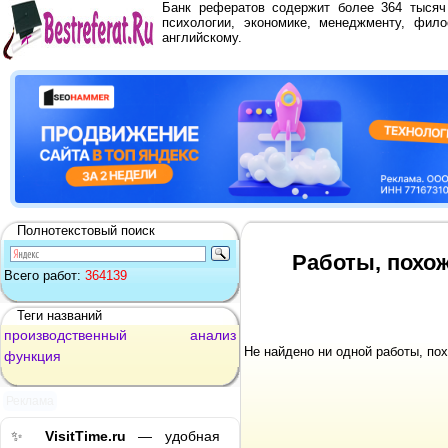
Банк рефератов содержит более 364 тыся
психологии, экономике, менеджменту, фило
английскому.
Полнотекстовый поиск
Работы, похо
Всего работ:
364139
Теги названий
производственный
анализ
Не найдено ни одной работы, по
функция
Реклама
✨
VisitTime.ru
— удобная