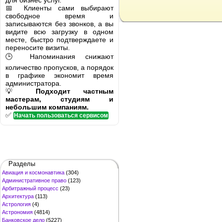
для бизнес услуг.
📅 Клиенты сами выбирают
свободное время и
записываются без звонков, а вы
видите всю загрузку в одном
месте, быстро подтверждаете и
переносите визиты.
🕒 Напоминания снижают
количество пропусков, а порядок
в графике экономит время
администратора.
💡
Подходит частным
мастерам, студиям и
небольшим компаниям.
✅
Начать пользоваться сервисом
Разделы
Авиация и космонавтика
(304)
Административное право
(123)
Арбитражный процесс
(23)
Архитектура
(113)
Астрология
(4)
Астрономия
(4814)
Банковское дело
(5227)