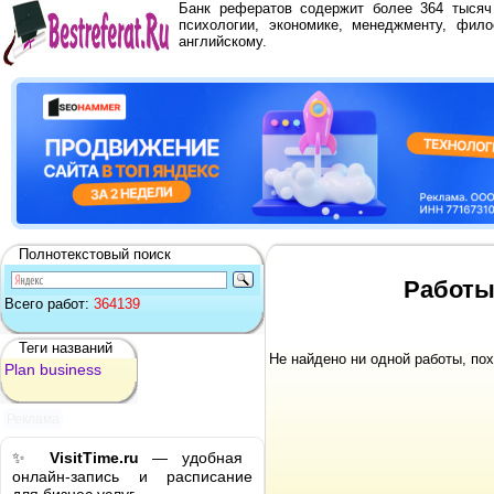
Банк рефератов содержит более 364 тыся
психологии, экономике, менеджменту, фило
английскому.
Полнотекстовый поиск
Работы,
Всего работ:
364139
Теги названий
Не найдено ни одной работы, по
Plan
business
Реклама
✨
VisitTime.ru
— удобная
онлайн-запись и расписание