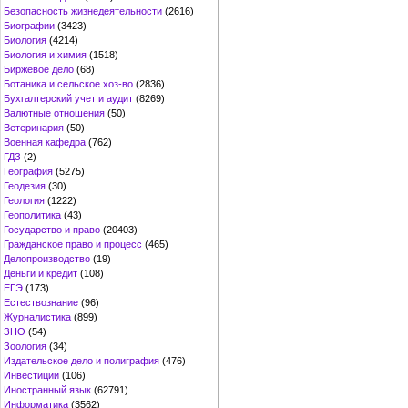
Безопасность жизнедеятельности
(2616)
Биографии
(3423)
Биология
(4214)
Биология и химия
(1518)
Биржевое дело
(68)
Ботаника и сельское хоз-во
(2836)
Бухгалтерский учет и аудит
(8269)
Валютные отношения
(50)
Ветеринария
(50)
Военная кафедра
(762)
ГДЗ
(2)
География
(5275)
Геодезия
(30)
Геология
(1222)
Геополитика
(43)
Государство и право
(20403)
Гражданское право и процесс
(465)
Делопроизводство
(19)
Деньги и кредит
(108)
ЕГЭ
(173)
Естествознание
(96)
Журналистика
(899)
ЗНО
(54)
Зоология
(34)
Издательское дело и полиграфия
(476)
Инвестиции
(106)
Иностранный язык
(62791)
Информатика
(3562)