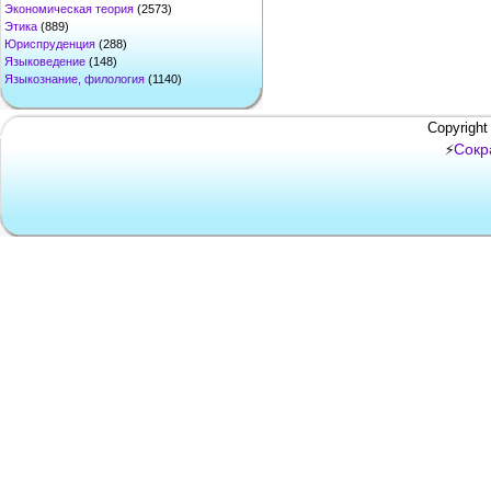
Экономическая теория
(2573)
Этика
(889)
Юриспруденция
(288)
Языковедение
(148)
Языкознание, филология
(1140)
Copyright
Сокр
⚡