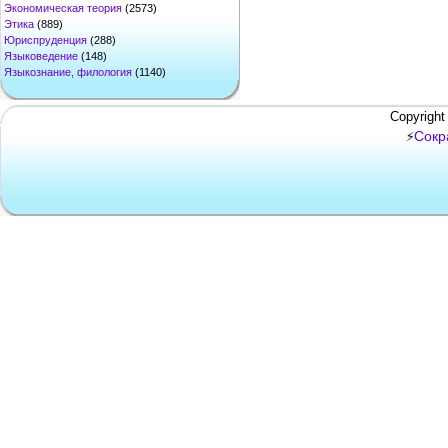
Экономическая теория
(2573)
Этика
(889)
Юриспруденция
(288)
Языковедение
(148)
Языкознание, филология
(1140)
Copyright
Сокр
⚡