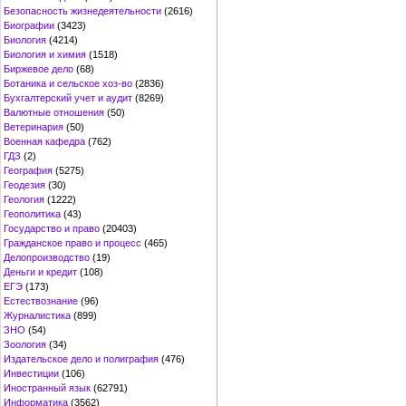
Безопасность жизнедеятельности
(2616)
Биографии
(3423)
Биология
(4214)
Биология и химия
(1518)
Биржевое дело
(68)
Ботаника и сельское хоз-во
(2836)
Бухгалтерский учет и аудит
(8269)
Валютные отношения
(50)
Ветеринария
(50)
Военная кафедра
(762)
ГДЗ
(2)
География
(5275)
Геодезия
(30)
Геология
(1222)
Геополитика
(43)
Государство и право
(20403)
Гражданское право и процесс
(465)
Делопроизводство
(19)
Деньги и кредит
(108)
ЕГЭ
(173)
Естествознание
(96)
Журналистика
(899)
ЗНО
(54)
Зоология
(34)
Издательское дело и полиграфия
(476)
Инвестиции
(106)
Иностранный язык
(62791)
Информатика
(3562)