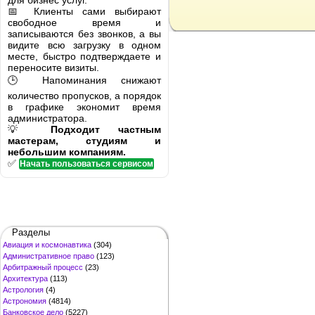
для бизнес услуг.
📅 Клиенты сами выбирают
свободное время и
записываются без звонков, а вы
видите всю загрузку в одном
месте, быстро подтверждаете и
переносите визиты.
🕒 Напоминания снижают
количество пропусков, а порядок
в графике экономит время
администратора.
💡
Подходит частным
мастерам, студиям и
небольшим компаниям.
✅
Начать пользоваться сервисом
Разделы
Авиация и космонавтика
(304)
Административное право
(123)
Арбитражный процесс
(23)
Архитектура
(113)
Астрология
(4)
Астрономия
(4814)
Банковское дело
(5227)