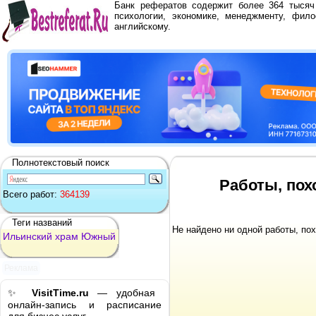
Банк рефератов содержит более 364 тыся
психологии, экономике, менеджменту, фило
английскому.
Полнотекстовый поиск
Работы, по
Всего работ:
364139
Теги названий
Не найдено ни одной работы, по
Ильинский
храм
Южный
Реклама
✨
VisitTime.ru
— удобная
онлайн-запись и расписание