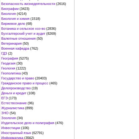
Безопасность жизнедеятельности
(2616)
Биографии
(3423)
Биология
(4214)
Биология и химия
(1518)
Биржевое дело
(68)
Ботаника и сельское хоз-во
(2836)
Бухгалтерский учет и аудит
(8269)
Валютные отношения
(50)
Ветеринария
(50)
Военная кафедра
(762)
ГДЗ
(2)
География
(5275)
Геодезия
(30)
Геология
(1222)
Геополитика
(43)
Государство и право
(20403)
Гражданское право и процесс
(465)
Делопроизводство
(19)
Деньги и кредит
(108)
ЕГЭ
(173)
Естествознание
(96)
Журналистика
(899)
ЗНО
(54)
Зоология
(34)
Издательское дело и полиграфия
(476)
Инвестиции
(106)
Иностранный язык
(62791)
Информатика
(3562)