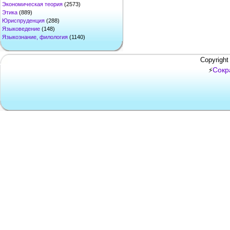
Экономическая теория
(2573)
Этика
(889)
Юриспруденция
(288)
Языковедение
(148)
Языкознание, филология
(1140)
Copyright
Сокр
⚡