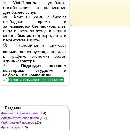
✨
VisitTime.ru
— удобная
онлайн-запись и расписание
для бизнес услуг.
📅 Клиенты сами выбирают
свободное время и
записываются без звонков, а вы
видите всю загрузку в одном
месте, быстро подтверждаете и
переносите визиты.
🕒 Напоминания снижают
количество пропусков, а порядок
в графике экономит время
администратора.
💡
Подходит частным
мастерам, студиям и
небольшим компаниям.
✅
Начать пользоваться сервисом
Разделы
Авиация и космонавтика
(304)
Административное право
(123)
Арбитражный процесс
(23)
Архитектура
(113)