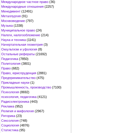
Международное частное право
(36)
Международные отношения
(2257)
Менеджмент
(12491)
Металлургия
(91)
Москвоведение
(797)
Музыка
(1338)
Муниципальное право
(24)
Налоги, налогообложение
(214)
Наука и техника
(1141)
Начертательная геометрия
(3)
Оккультизм и уфология
(8)
Остальные рефераты
(21692)
Педагогика
(7850)
Политология
(3801)
Право
(682)
Право, юриспруденция
(2881)
Предпринимательство
(475)
Прикладные науки
(1)
Промышленность, производство
(7100)
Психология
(8692)
психология, педагогика
(4121)
Радиоэлектроника
(443)
Реклама
(952)
Религия и мифология
(2967)
Риторика
(23)
Сексология
(748)
Социология
(4876)
Статистика
(95)