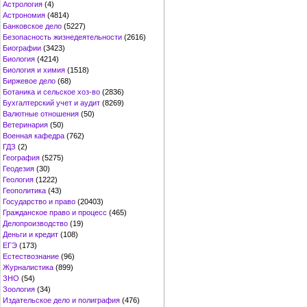
Астрология
(4)
Астрономия
(4814)
Банковское дело
(5227)
Безопасность жизнедеятельности
(2616)
Биографии
(3423)
Биология
(4214)
Биология и химия
(1518)
Биржевое дело
(68)
Ботаника и сельское хоз-во
(2836)
Бухгалтерский учет и аудит
(8269)
Валютные отношения
(50)
Ветеринария
(50)
Военная кафедра
(762)
ГДЗ
(2)
География
(5275)
Геодезия
(30)
Геология
(1222)
Геополитика
(43)
Государство и право
(20403)
Гражданское право и процесс
(465)
Делопроизводство
(19)
Деньги и кредит
(108)
ЕГЭ
(173)
Естествознание
(96)
Журналистика
(899)
ЗНО
(54)
Зоология
(34)
Издательское дело и полиграфия
(476)