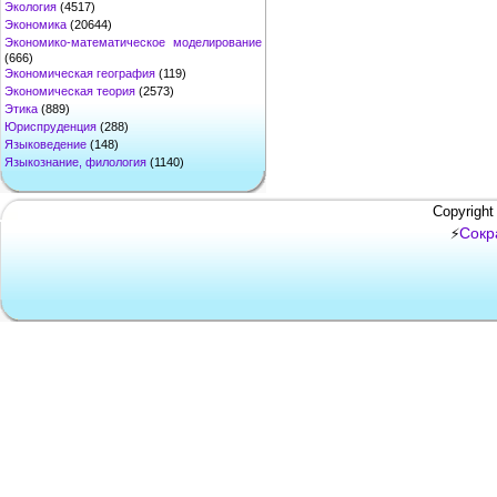
Экология
(4517)
Экономика
(20644)
Экономико-математическое моделирование
(666)
Экономическая география
(119)
Экономическая теория
(2573)
Этика
(889)
Юриспруденция
(288)
Языковедение
(148)
Языкознание, филология
(1140)
Copyright
Сокр
⚡