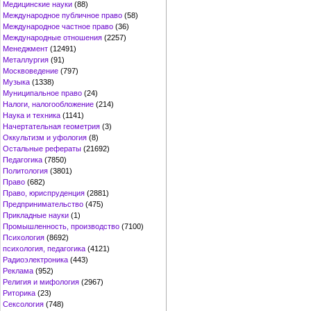
Медицинские науки
(88)
Международное публичное право
(58)
Международное частное право
(36)
Международные отношения
(2257)
Менеджмент
(12491)
Металлургия
(91)
Москвоведение
(797)
Музыка
(1338)
Муниципальное право
(24)
Налоги, налогообложение
(214)
Наука и техника
(1141)
Начертательная геометрия
(3)
Оккультизм и уфология
(8)
Остальные рефераты
(21692)
Педагогика
(7850)
Политология
(3801)
Право
(682)
Право, юриспруденция
(2881)
Предпринимательство
(475)
Прикладные науки
(1)
Промышленность, производство
(7100)
Психология
(8692)
психология, педагогика
(4121)
Радиоэлектроника
(443)
Реклама
(952)
Религия и мифология
(2967)
Риторика
(23)
Сексология
(748)