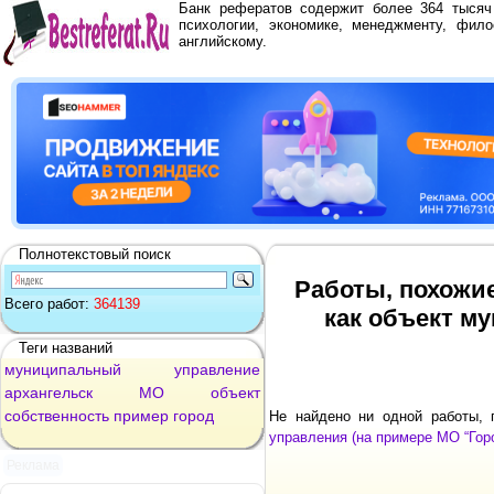
Банк рефератов содержит более 364 тыся
психологии, экономике, менеджменту, фило
английскому.
Полнотекстовый поиск
Работы, похожи
Всего работ:
364139
как объект м
Теги названий
муниципальный
управление
архангельск
МО
объект
собственность
пример
город
Не найдено ни одной работы,
управления (на примере МО “Гор
Реклама