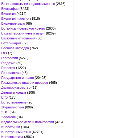
Безопасность жизнедеятельности
(2616)
Биографии
(3423)
Биология
(4214)
Биология и химия
(1518)
Биржевое дело
(68)
Ботаника и сельское хоз-во
(2836)
Бухгалтерский учет и аудит
(8269)
Валютные отношения
(50)
Ветеринария
(50)
Военная кафедра
(762)
ГДЗ
(2)
География
(5275)
Геодезия
(30)
Геология
(1222)
Геополитика
(43)
Государство и право
(20403)
Гражданское право и процесс
(465)
Делопроизводство
(19)
Деньги и кредит
(108)
ЕГЭ
(173)
Естествознание
(96)
Журналистика
(899)
ЗНО
(54)
Зоология
(34)
Издательское дело и полиграфия
(476)
Инвестиции
(106)
Иностранный язык
(62791)
Информатика
(3562)