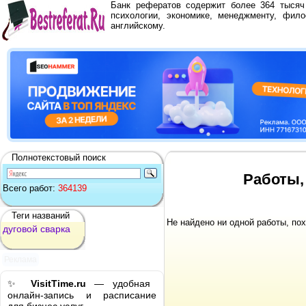
Банк рефератов содержит более 364 тыся
психологии, экономике, менеджменту, фило
английскому.
Полнотекстовый поиск
Работы,
Всего работ:
364139
Теги названий
Не найдено ни одной работы, по
дуговой
сварка
Реклама
✨
VisitTime.ru
— удобная
онлайн-запись и расписание