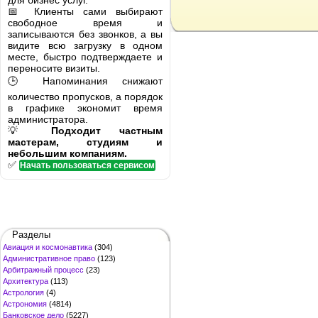
для бизнес услуг.
📅 Клиенты сами выбирают
свободное время и
записываются без звонков, а вы
видите всю загрузку в одном
месте, быстро подтверждаете и
переносите визиты.
🕒 Напоминания снижают
количество пропусков, а порядок
в графике экономит время
администратора.
💡
Подходит частным
мастерам, студиям и
небольшим компаниям.
✅
Начать пользоваться сервисом
Разделы
Авиация и космонавтика
(304)
Административное право
(123)
Арбитражный процесс
(23)
Архитектура
(113)
Астрология
(4)
Астрономия
(4814)
Банковское дело
(5227)