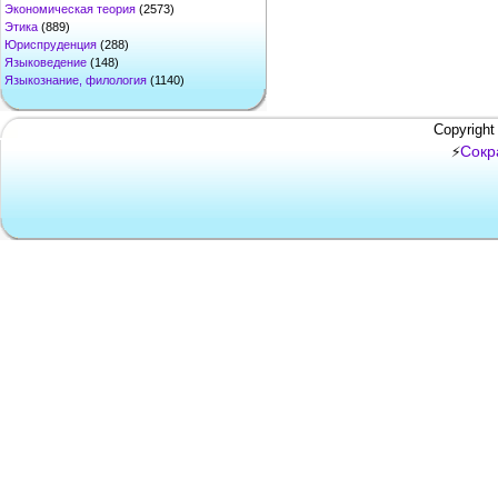
Экономическая теория
(2573)
Этика
(889)
Юриспруденция
(288)
Языковедение
(148)
Языкознание, филология
(1140)
Copyright
Сокр
⚡