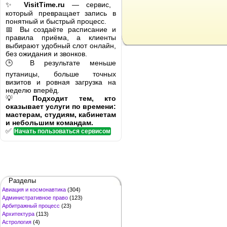
✨
VisitTime.ru
— сервис,
который превращает запись в
понятный и быстрый процесс.
📅 Вы создаёте расписание и
правила приёма, а клиенты
выбирают удобный слот онлайн,
без ожидания и звонков.
🕒 В результате меньше
путаницы, больше точных
визитов и ровная загрузка на
неделю вперёд.
💡
Подходит тем, кто
оказывает услуги по времени:
мастерам, студиям, кабинетам
и небольшим командам.
✅
Начать пользоваться сервисом
Разделы
Авиация и космонавтика
(304)
Административное право
(123)
Арбитражный процесс
(23)
Архитектура
(113)
Астрология
(4)