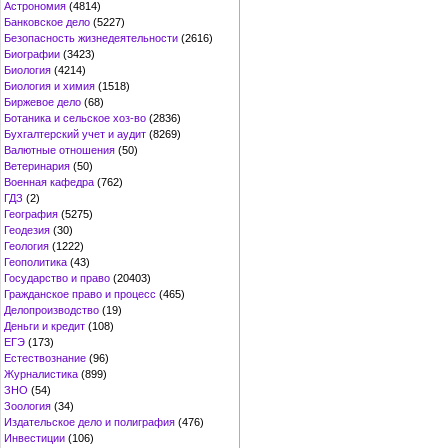
Астрономия
(4814)
Банковское дело
(5227)
Безопасность жизнедеятельности
(2616)
Биографии
(3423)
Биология
(4214)
Биология и химия
(1518)
Биржевое дело
(68)
Ботаника и сельское хоз-во
(2836)
Бухгалтерский учет и аудит
(8269)
Валютные отношения
(50)
Ветеринария
(50)
Военная кафедра
(762)
ГДЗ
(2)
География
(5275)
Геодезия
(30)
Геология
(1222)
Геополитика
(43)
Государство и право
(20403)
Гражданское право и процесс
(465)
Делопроизводство
(19)
Деньги и кредит
(108)
ЕГЭ
(173)
Естествознание
(96)
Журналистика
(899)
ЗНО
(54)
Зоология
(34)
Издательское дело и полиграфия
(476)
Инвестиции
(106)