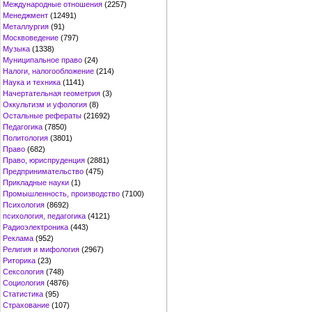
Международные отношения
(2257)
Менеджмент
(12491)
Металлургия
(91)
Москвоведение
(797)
Музыка
(1338)
Муниципальное право
(24)
Налоги, налогообложение
(214)
Наука и техника
(1141)
Начертательная геометрия
(3)
Оккультизм и уфология
(8)
Остальные рефераты
(21692)
Педагогика
(7850)
Политология
(3801)
Право
(682)
Право, юриспруденция
(2881)
Предпринимательство
(475)
Прикладные науки
(1)
Промышленность, производство
(7100)
Психология
(8692)
психология, педагогика
(4121)
Радиоэлектроника
(443)
Реклама
(952)
Религия и мифология
(2967)
Риторика
(23)
Сексология
(748)
Социология
(4876)
Статистика
(95)
Страхование
(107)