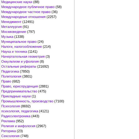
Медицинские науки
(88)
Международное публичное право
(58)
Международное частное право
(36)
Международные отношения
(2257)
Менеджмент
(12491)
Металлургия
(91)
Москвоведение
(797)
Музыка
(1338)
Муниципальное право
(24)
Налоги, налогообложение
(214)
Наука и техника
(1141)
Начертательная геометрия
(3)
Оккультизм и уфология
(8)
Остальные рефераты
(21692)
Педагогика
(7850)
Политология
(3801)
Право
(682)
Право, юриспруденция
(2881)
Предпринимательство
(475)
Прикладные науки
(1)
Промышленность, производство
(7100)
Психология
(8692)
психология, педагогика
(4121)
Радиоэлектроника
(443)
Реклама
(952)
Религия и мифология
(2967)
Риторика
(23)
Сексология
(748)