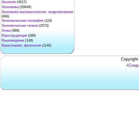
Экология
(4517)
Экономика
(20644)
Экономико-математическое моделирование
(666)
Экономическая география
(119)
Экономическая теория
(2573)
Этика
(889)
Юриспруденция
(288)
Языковедение
(148)
Языкознание, филология
(1140)
Copyright
Сокр
⚡