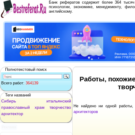
Банк рефератов содержит более 364 тыся
психологии, экономике, менеджменту, фило
английскому.
Полнотекстовый поиск
Работы, похожи
Всего работ:
364139
твор
Теги названий
Сибирь
итальянский
Не найдено ни одной работы
православный
храм
творчество
архитекторов
архитектор
Реклама