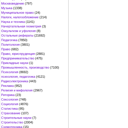
Москвоведение
(797)
Музыка
(1338)
Муниципальное право
(24)
Налоги, налогообложение
(214)
Наука и техника
(1141)
Начертательная геометрия
(3)
Оккультизм и уфология
(8)
Остальные рефераты
(21692)
Педагогика
(7850)
Политология
(3801)
Право
(682)
Право, юриспруденция
(2881)
Предпринимательство
(475)
Прикладные науки
(1)
Промышленность, производство
(7100)
Психология
(8692)
психология, педагогика
(4121)
Радиоэлектроника
(443)
Реклама
(952)
Религия и мифология
(2967)
Риторика
(23)
Сексология
(748)
Социология
(4876)
Статистика
(95)
Страхование
(107)
Строительные науки
(7)
Строительство
(2004)
Схемотехника
(15)