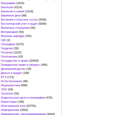
Биографии
(3423)
Биология
(4214)
Биология и химия
(1518)
Биржевое дело
(68)
Ботаника и сельское хоз-во
(2836)
Бухгалтерский учет и аудит
(8269)
Валютные отношения
(50)
Ветеринария
(50)
Военная кафедра
(762)
ГДЗ
(2)
География
(5275)
Геодезия
(30)
Геология
(1222)
Геополитика
(43)
Государство и право
(20403)
Гражданское право и процесс
(465)
Делопроизводство
(19)
Деньги и кредит
(108)
ЕГЭ
(173)
Естествознание
(96)
Журналистика
(899)
ЗНО
(54)
Зоология
(34)
Издательское дело и полиграфия
(476)
Инвестиции
(106)
Иностранный язык
(62791)
Информатика
(3562)
Информатика, программирование
(6444)