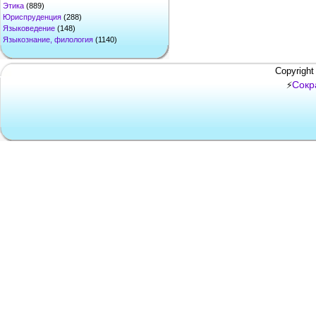
Этика
(889)
Юриспруденция
(288)
Языковедение
(148)
Языкознание, филология
(1140)
Copyright
Сокр
⚡