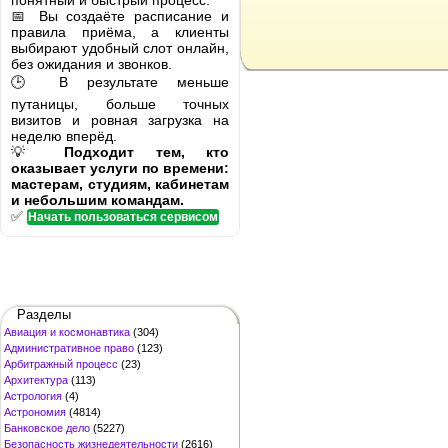
понятный и быстрый процесс.
📅 Вы создаёте расписание и
правила приёма, а клиенты
выбирают удобный слот онлайн,
без ожидания и звонков.
🕒 В результате меньше
путаницы, больше точных
визитов и ровная загрузка на
неделю вперёд.
💡
Подходит тем, кто
оказывает услуги по времени:
мастерам, студиям, кабинетам
и небольшим командам.
✅
Начать пользоваться сервисом
Разделы
Авиация и космонавтика
(304)
Административное право
(123)
Арбитражный процесс
(23)
Архитектура
(113)
Астрология
(4)
Астрономия
(4814)
Банковское дело
(5227)
Безопасность жизнедеятельности
(2616)