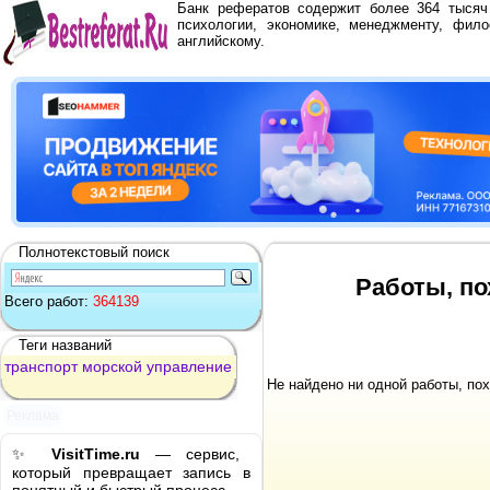
Банк рефератов содержит более 364 тыся
психологии, экономике, менеджменту, фило
английскому.
Полнотекстовый поиск
Работы, по
Всего работ:
364139
Теги названий
транспорт
морской
управление
Не найдено ни одной работы, по
Реклама
✨
VisitTime.ru
— сервис,
который превращает запись в