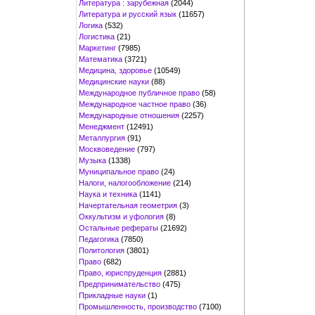
Литература : зарубежная
(2044)
Литература и русский язык
(11657)
Логика
(532)
Логистика
(21)
Маркетинг
(7985)
Математика
(3721)
Медицина, здоровье
(10549)
Медицинские науки
(88)
Международное публичное право
(58)
Международное частное право
(36)
Международные отношения
(2257)
Менеджмент
(12491)
Металлургия
(91)
Москвоведение
(797)
Музыка
(1338)
Муниципальное право
(24)
Налоги, налогообложение
(214)
Наука и техника
(1141)
Начертательная геометрия
(3)
Оккультизм и уфология
(8)
Остальные рефераты
(21692)
Педагогика
(7850)
Политология
(3801)
Право
(682)
Право, юриспруденция
(2881)
Предпринимательство
(475)
Прикладные науки
(1)
Промышленность, производство
(7100)