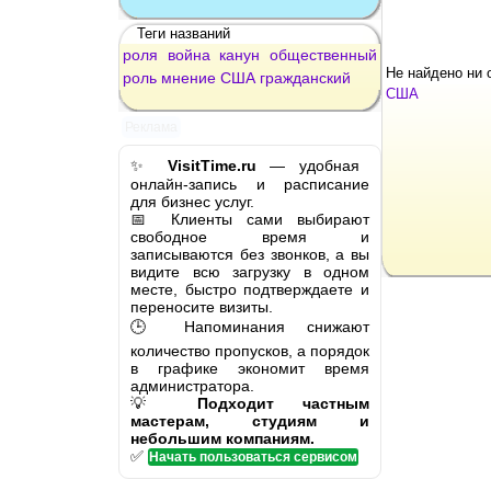
Теги названий
роля
война
канун
общественный
Не найдено ни 
роль
мнение
США
гражданский
США
Реклама
✨
VisitTime.ru
— удобная
онлайн-запись и расписание
для бизнес услуг.
📅 Клиенты сами выбирают
свободное время и
записываются без звонков, а вы
видите всю загрузку в одном
месте, быстро подтверждаете и
переносите визиты.
🕒 Напоминания снижают
количество пропусков, а порядок
в графике экономит время
администратора.
💡
Подходит частным
мастерам, студиям и
небольшим компаниям.
✅
Начать пользоваться сервисом