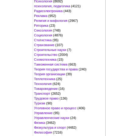
Психология
(8692)
психология, педагогика
(4121)
Радиоэлектроника
(443)
Реклама
(952)
Религия и мифология
(2967)
Риторика
(23)
Сексология
(748)
Социология
(4876)
Статистика
(95)
Страхование
(107)
Строительные науки
(7)
Строительство
(2004)
Схемотехника
(15)
Таможенная система
(663)
Теория государства и права
(240)
Теория организации
(39)
Теплотехника
(25)
Технология
(624)
Товароведение
(16)
Транспорт
(2652)
Трудовое право
(136)
Туризм
(90)
Уголовное право и процесс
(406)
Управление
(95)
Управленческие науки
(24)
Физика
(3462)
Физкультура и спорт
(4482)
Философия
(7216)