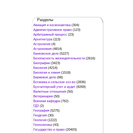
Разделы
Авиация и космонавтика
(304)
Административное право
(123)
Арбитражный процесс
(23)
Архитектура
(113)
Астрология
(4)
Астрономия
(4814)
Банковское дело
(5227)
Безопасность жизнедеятельности
(2616)
Биографии
(3423)
Биология
(4214)
Биология и химия
(1518)
Биржевое дело
(68)
Ботаника и сельское хоз-во
(2836)
Бухгалтерский учет и аудит
(8269)
Валютные отношения
(50)
Ветеринария
(50)
Военная кафедра
(762)
ГДЗ
(2)
География
(5275)
Геодезия
(30)
Геология
(1222)
Геополитика
(43)
Государство и право
(20403)