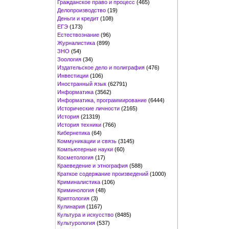
Гражданское право и процесс
(465)
Делопроизводство
(19)
Деньги и кредит
(108)
ЕГЭ
(173)
Естествознание
(96)
Журналистика
(899)
ЗНО
(54)
Зоология
(34)
Издательское дело и полиграфия
(476)
Инвестиции
(106)
Иностранный язык
(62791)
Информатика
(3562)
Информатика, программирование
(6444)
Исторические личности
(2165)
История
(21319)
История техники
(766)
Кибернетика
(64)
Коммуникации и связь
(3145)
Компьютерные науки
(60)
Косметология
(17)
Краеведение и этнография
(588)
Краткое содержание произведений
(1000)
Криминалистика
(106)
Криминология
(48)
Криптология
(3)
Кулинария
(1167)
Культура и искусство
(8485)
Культурология
(537)