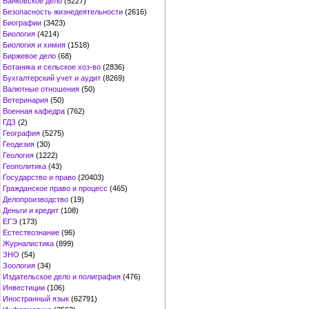
Банковское дело
(5227)
Безопасность жизнедеятельности
(2616)
Биографии
(3423)
Биология
(4214)
Биология и химия
(1518)
Биржевое дело
(68)
Ботаника и сельское хоз-во
(2836)
Бухгалтерский учет и аудит
(8269)
Валютные отношения
(50)
Ветеринария
(50)
Военная кафедра
(762)
ГДЗ
(2)
География
(5275)
Геодезия
(30)
Геология
(1222)
Геополитика
(43)
Государство и право
(20403)
Гражданское право и процесс
(465)
Делопроизводство
(19)
Деньги и кредит
(108)
ЕГЭ
(173)
Естествознание
(96)
Журналистика
(899)
ЗНО
(54)
Зоология
(34)
Издательское дело и полиграфия
(476)
Инвестиции
(106)
Иностранный язык
(62791)