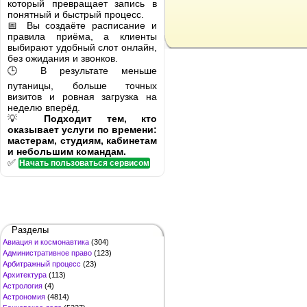
который превращает запись в
понятный и быстрый процесс.
📅 Вы создаёте расписание и
правила приёма, а клиенты
выбирают удобный слот онлайн,
без ожидания и звонков.
🕒 В результате меньше
путаницы, больше точных
визитов и ровная загрузка на
неделю вперёд.
💡
Подходит тем, кто
оказывает услуги по времени:
мастерам, студиям, кабинетам
и небольшим командам.
✅
Начать пользоваться сервисом
Разделы
Авиация и космонавтика
(304)
Административное право
(123)
Арбитражный процесс
(23)
Архитектура
(113)
Астрология
(4)
Астрономия
(4814)