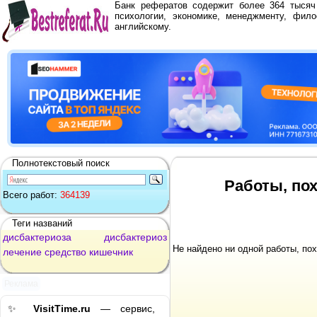
Банк рефератов содержит более 364 тыся
психологии, экономике, менеджменту, фило
английскому.
Полнотекстовый поиск
Работы, по
Всего работ:
364139
Теги названий
дисбактериоза
дисбактериоз
Не найдено ни одной работы, по
лечение
средство
кишечник
Реклама
✨
VisitTime.ru
— сервис,