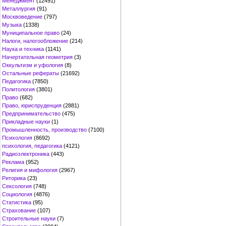
Менеджмент
(12491)
Металлургия
(91)
Москвоведение
(797)
Музыка
(1338)
Муниципальное право
(24)
Налоги, налогообложение
(214)
Наука и техника
(1141)
Начертательная геометрия
(3)
Оккультизм и уфология
(8)
Остальные рефераты
(21692)
Педагогика
(7850)
Политология
(3801)
Право
(682)
Право, юриспруденция
(2881)
Предпринимательство
(475)
Прикладные науки
(1)
Промышленность, производство
(7100)
Психология
(8692)
психология, педагогика
(4121)
Радиоэлектроника
(443)
Реклама
(952)
Религия и мифология
(2967)
Риторика
(23)
Сексология
(748)
Социология
(4876)
Статистика
(95)
Страхование
(107)
Строительные науки
(7)