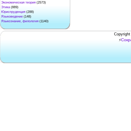
Экономическая теория
(2573)
Этика
(889)
Юриспруденция
(288)
Языковедение
(148)
Языкознание, филология
(1140)
Copyright
Сокр
⚡