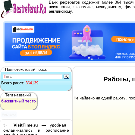
Банк рефератов содержит более 364 тыся
психологии, экономике, менеджменту, фило
английскому.
Полнотекстовый поиск
Работы, 
Всего работ:
364139
Теги названий
Не найдено ни одной работы, по
бисквитный
тесто
Реклама
✨
VisitTime.ru
— удобная
онлайн-запись и расписание