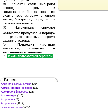
для бизнес услуг.
📅 Клиенты сами выбирают
свободное время и
записываются без звонков, а вы
видите всю загрузку в одном
месте, быстро подтверждаете и
переносите визиты.
🕒 Напоминания снижают
количество пропусков, а порядок
в графике экономит время
администратора.
💡
Подходит частным
мастерам, студиям и
небольшим компаниям.
✅
Начать пользоваться сервисом
Разделы
Авиация и космонавтика
(304)
Административное право
(123)
Арбитражный процесс
(23)
Архитектура
(113)
Астрология
(4)
Астрономия
(4814)
Банковское дело
(5227)