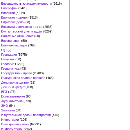
Безопасность жизнедеятельности
(2616)
Биографии
(3423)
Биология
(4214)
Биология и химия
(1518)
Биржевое дело
(68)
Ботаника и сельское хоз-во
(2836)
Бухгалтерский учет и аудит
(8269)
Валютные отношения
(50)
Ветеринария
(50)
Военная кафедра
(762)
ГДЗ
(2)
География
(5275)
Геодезия
(30)
Геология
(1222)
Геополитика
(43)
Государство и право
(20403)
Гражданское право и процесс
(465)
Делопроизводство
(19)
Деньги и кредит
(108)
ЕГЭ
(173)
Естествознание
(96)
Журналистика
(899)
ЗНО
(54)
Зоология
(34)
Издательское дело и полиграфия
(476)
Инвестиции
(106)
Иностранный язык
(62791)
Информатика
(3562)