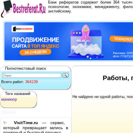
Банк рефератов содержит более 364 тыся
психологии, экономике, менеджменту, фило
английскому.
Полнотекстовый поиск
Работы, 
Всего работ:
364139
Теги названий
Не найдено ни одной работы, по
маникюр
Реклама
✨
VisitTime.ru
— сервис,
который превращает запись в
понятный и быстрый процесс.