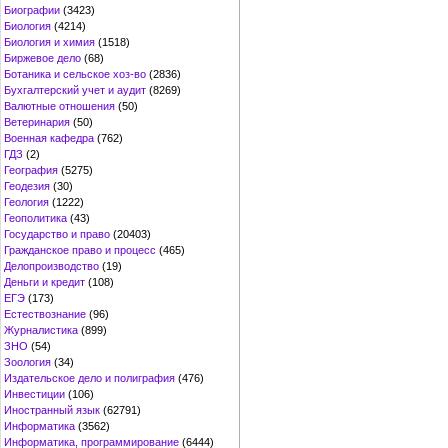
Биографии
(3423)
Биология
(4214)
Биология и химия
(1518)
Биржевое дело
(68)
Ботаника и сельское хоз-во
(2836)
Бухгалтерский учет и аудит
(8269)
Валютные отношения
(50)
Ветеринария
(50)
Военная кафедра
(762)
ГДЗ
(2)
География
(5275)
Геодезия
(30)
Геология
(1222)
Геополитика
(43)
Государство и право
(20403)
Гражданское право и процесс
(465)
Делопроизводство
(19)
Деньги и кредит
(108)
ЕГЭ
(173)
Естествознание
(96)
Журналистика
(899)
ЗНО
(54)
Зоология
(34)
Издательское дело и полиграфия
(476)
Инвестиции
(106)
Иностранный язык
(62791)
Информатика
(3562)
Информатика, программирование
(6444)