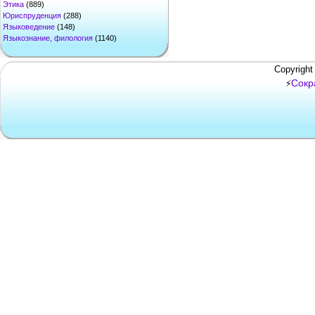
Этика
(889)
Юриспруденция
(288)
Языковедение
(148)
Языкознание, филология
(1140)
Copyright
Сокр
⚡