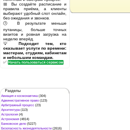
📅 Вы создаёте расписание и
правила приёма, а клиенты
выбирают удобный слот онлайн,
без ожидания и звонков.
🕒 В результате меньше
путаницы, больше точных
визитов и ровная загрузка на
неделю вперёд.
💡
Подходит тем, кто
оказывает услуги по времени:
мастерам, студиям, кабинетам
и небольшим командам.
✅
Начать пользоваться сервисом
Разделы
Авиация и космонавтика
(304)
Административное право
(123)
Арбитражный процесс
(23)
Архитектура
(113)
Астрология
(4)
Астрономия
(4814)
Банковское дело
(5227)
Безопасность жизнедеятельности
(2616)