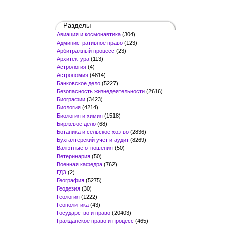
Разделы
Авиация и космонавтика
(304)
Административное право
(123)
Арбитражный процесс
(23)
Архитектура
(113)
Астрология
(4)
Астрономия
(4814)
Банковское дело
(5227)
Безопасность жизнедеятельности
(2616)
Биографии
(3423)
Биология
(4214)
Биология и химия
(1518)
Биржевое дело
(68)
Ботаника и сельское хоз-во
(2836)
Бухгалтерский учет и аудит
(8269)
Валютные отношения
(50)
Ветеринария
(50)
Военная кафедра
(762)
ГДЗ
(2)
География
(5275)
Геодезия
(30)
Геология
(1222)
Геополитика
(43)
Государство и право
(20403)
Гражданское право и процесс
(465)