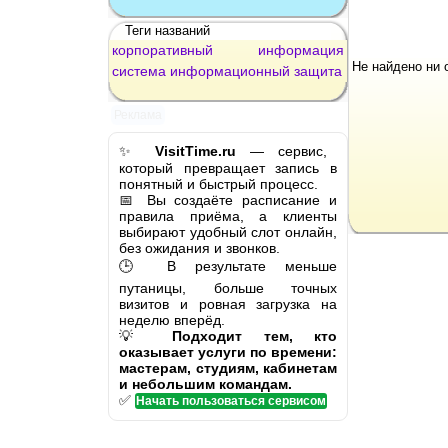
Теги названий
корпоративный
информация
Не найдено ни 
система
информационный
защита
Реклама
✨
VisitTime.ru
— сервис,
который превращает запись в
понятный и быстрый процесс.
📅 Вы создаёте расписание и
правила приёма, а клиенты
выбирают удобный слот онлайн,
без ожидания и звонков.
🕒 В результате меньше
путаницы, больше точных
визитов и ровная загрузка на
неделю вперёд.
💡
Подходит тем, кто
оказывает услуги по времени:
мастерам, студиям, кабинетам
и небольшим командам.
✅
Начать пользоваться сервисом