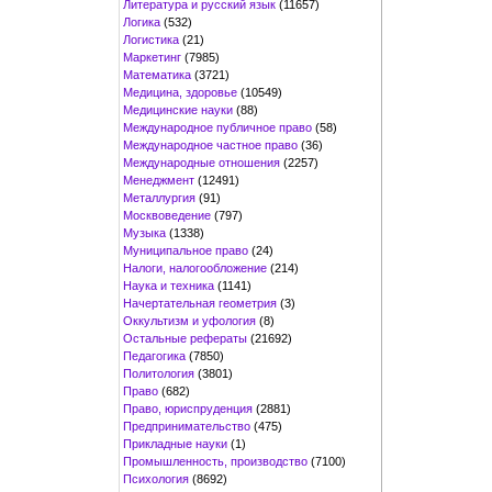
Литература и русский язык
(11657)
Логика
(532)
Логистика
(21)
Маркетинг
(7985)
Математика
(3721)
Медицина, здоровье
(10549)
Медицинские науки
(88)
Международное публичное право
(58)
Международное частное право
(36)
Международные отношения
(2257)
Менеджмент
(12491)
Металлургия
(91)
Москвоведение
(797)
Музыка
(1338)
Муниципальное право
(24)
Налоги, налогообложение
(214)
Наука и техника
(1141)
Начертательная геометрия
(3)
Оккультизм и уфология
(8)
Остальные рефераты
(21692)
Педагогика
(7850)
Политология
(3801)
Право
(682)
Право, юриспруденция
(2881)
Предпринимательство
(475)
Прикладные науки
(1)
Промышленность, производство
(7100)
Психология
(8692)