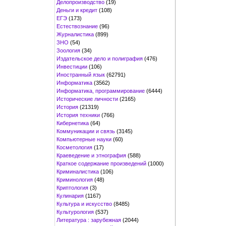
Делопроизводство
(19)
Деньги и кредит
(108)
ЕГЭ
(173)
Естествознание
(96)
Журналистика
(899)
ЗНО
(54)
Зоология
(34)
Издательское дело и полиграфия
(476)
Инвестиции
(106)
Иностранный язык
(62791)
Информатика
(3562)
Информатика, программирование
(6444)
Исторические личности
(2165)
История
(21319)
История техники
(766)
Кибернетика
(64)
Коммуникации и связь
(3145)
Компьютерные науки
(60)
Косметология
(17)
Краеведение и этнография
(588)
Краткое содержание произведений
(1000)
Криминалистика
(106)
Криминология
(48)
Криптология
(3)
Кулинария
(1167)
Культура и искусство
(8485)
Культурология
(537)
Литература : зарубежная
(2044)