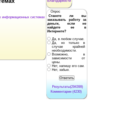
темах
Благодарности
Опрос
Станете ли вы
х информационных системах
заказывать работу за
деньги, если не
найдете ее в
Интернете?
Да, в любом случае.
Да, но только в
случае крайней
необходимости.
Возможно, в
зависимости от
цены.
Нет, напишу его сам.
Нет, забью.
Результаты(294399)
Комментарии (4230)