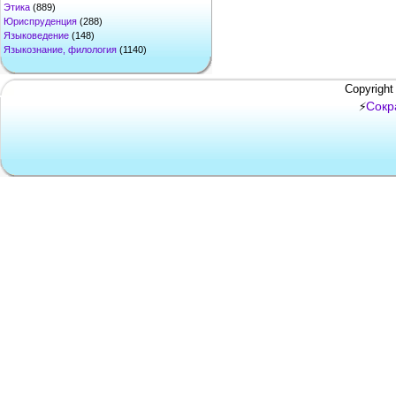
Этика
(889)
Юриспруденция
(288)
Языковедение
(148)
Языкознание, филология
(1140)
Copyright
Сокр
⚡