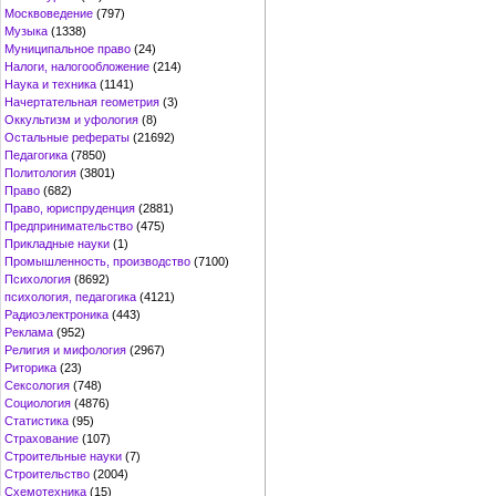
Москвоведение
(797)
Музыка
(1338)
Муниципальное право
(24)
Налоги, налогообложение
(214)
Наука и техника
(1141)
Начертательная геометрия
(3)
Оккультизм и уфология
(8)
Остальные рефераты
(21692)
Педагогика
(7850)
Политология
(3801)
Право
(682)
Право, юриспруденция
(2881)
Предпринимательство
(475)
Прикладные науки
(1)
Промышленность, производство
(7100)
Психология
(8692)
психология, педагогика
(4121)
Радиоэлектроника
(443)
Реклама
(952)
Религия и мифология
(2967)
Риторика
(23)
Сексология
(748)
Социология
(4876)
Статистика
(95)
Страхование
(107)
Строительные науки
(7)
Строительство
(2004)
Схемотехника
(15)