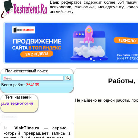
Банк рефератов содержит более 364 тыся
психологии, экономике, менеджменту, фило
английскому.
Полнотекстовый поиск
Работы, 
Всего работ:
364139
Теги названий
Не найдено ни одной работы, по
java
технология
Реклама
✨
VisitTime.ru
— сервис,
который превращает запись в