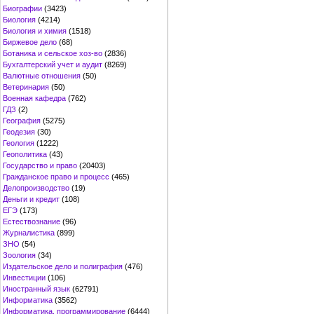
Биографии
(3423)
Биология
(4214)
Биология и химия
(1518)
Биржевое дело
(68)
Ботаника и сельское хоз-во
(2836)
Бухгалтерский учет и аудит
(8269)
Валютные отношения
(50)
Ветеринария
(50)
Военная кафедра
(762)
ГДЗ
(2)
География
(5275)
Геодезия
(30)
Геология
(1222)
Геополитика
(43)
Государство и право
(20403)
Гражданское право и процесс
(465)
Делопроизводство
(19)
Деньги и кредит
(108)
ЕГЭ
(173)
Естествознание
(96)
Журналистика
(899)
ЗНО
(54)
Зоология
(34)
Издательское дело и полиграфия
(476)
Инвестиции
(106)
Иностранный язык
(62791)
Информатика
(3562)
Информатика, программирование
(6444)