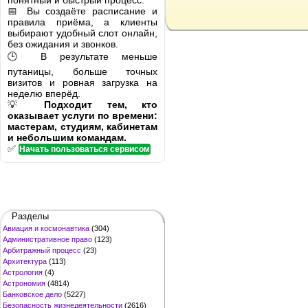
понятный и быстрый процесс.
📅 Вы создаёте расписание и
правила приёма, а клиенты
выбирают удобный слот онлайн,
без ожидания и звонков.
🕒 В результате меньше
путаницы, больше точных
визитов и ровная загрузка на
неделю вперёд.
💡
Подходит тем, кто
оказывает услуги по времени:
мастерам, студиям, кабинетам
и небольшим командам.
✅
Начать пользоваться сервисом
Разделы
Авиация и космонавтика
(304)
Административное право
(123)
Арбитражный процесс
(23)
Архитектура
(113)
Астрология
(4)
Астрономия
(4814)
Банковское дело
(5227)
Безопасность жизнедеятельности
(2616)