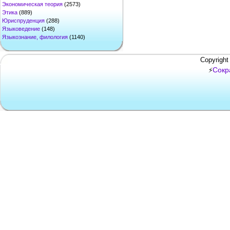
Экономическая теория
(2573)
Этика
(889)
Юриспруденция
(288)
Языковедение
(148)
Языкознание, филология
(1140)
Copyright
Сокр
⚡