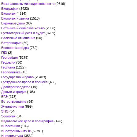
Безопасность жизнедеятельности
(2616)
Биографии
(3423)
Биология
(4214)
Биология и химия
(1518)
Биржевое дело
(68)
Ботаника и сельское хоз-во
(2836)
Бухгалтерский учет и аудит
(8269)
Валютные отношения
(50)
Ветеринария
(50)
Военная кафедра
(762)
ГДЗ
(2)
География
(5275)
Геодезия
(30)
Геология
(1222)
Геополитика
(43)
Государство и право
(20403)
Гражданское право и процесс
(465)
Делопроизводство
(19)
Деньги и кредит
(108)
ЕГЭ
(173)
Естествознание
(96)
Журналистика
(899)
ЗНО
(54)
Зоология
(34)
Издательское дело и полиграфия
(476)
Инвестиции
(106)
Иностранный язык
(62791)
Информатика
(3562)