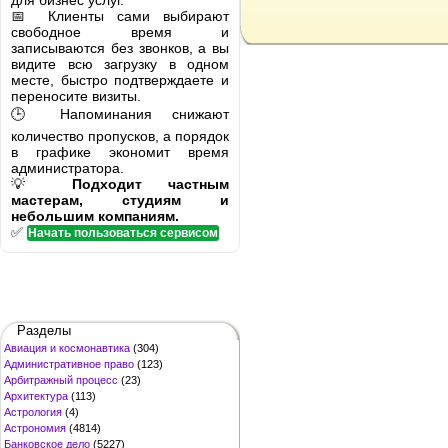
для бизнес услуг.
📅 Клиенты сами выбирают
свободное время и
записываются без звонков, а вы
видите всю загрузку в одном
месте, быстро подтверждаете и
переносите визиты.
🕒 Напоминания снижают
количество пропусков, а порядок
в графике экономит время
администратора.
💡
Подходит частным
мастерам, студиям и
небольшим компаниям.
✅
Начать пользоваться сервисом
Разделы
Авиация и космонавтика
(304)
Административное право
(123)
Арбитражный процесс
(23)
Архитектура
(113)
Астрология
(4)
Астрономия
(4814)
Банковское дело
(5227)