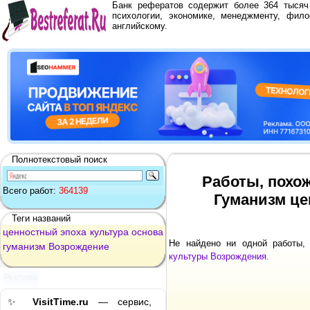
Банк рефератов содержит более 364 тыся
психологии, экономике, менеджменту, фило
английскому.
Полнотекстовый поиск
Работы, похож
Всего работ:
364139
Гуманизм це
Теги названий
ценностный
эпоха
культура
основа
Не найдено ни одной работы
гуманизм
Возрождение
культуры Возрождения.
Реклама
✨
VisitTime.ru
— сервис,