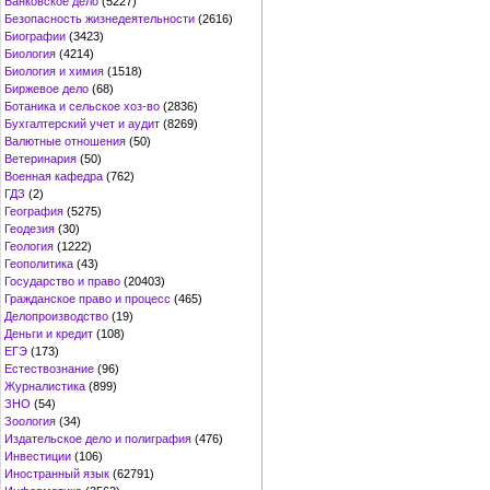
Банковское дело
(5227)
Безопасность жизнедеятельности
(2616)
Биографии
(3423)
Биология
(4214)
Биология и химия
(1518)
Биржевое дело
(68)
Ботаника и сельское хоз-во
(2836)
Бухгалтерский учет и аудит
(8269)
Валютные отношения
(50)
Ветеринария
(50)
Военная кафедра
(762)
ГДЗ
(2)
География
(5275)
Геодезия
(30)
Геология
(1222)
Геополитика
(43)
Государство и право
(20403)
Гражданское право и процесс
(465)
Делопроизводство
(19)
Деньги и кредит
(108)
ЕГЭ
(173)
Естествознание
(96)
Журналистика
(899)
ЗНО
(54)
Зоология
(34)
Издательское дело и полиграфия
(476)
Инвестиции
(106)
Иностранный язык
(62791)