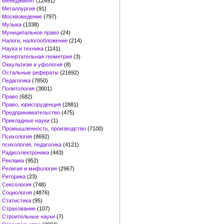
Менеджмент
(12491)
Металлургия
(91)
Москвоведение
(797)
Музыка
(1338)
Муниципальное право
(24)
Налоги, налогообложение
(214)
Наука и техника
(1141)
Начертательная геометрия
(3)
Оккультизм и уфология
(8)
Остальные рефераты
(21692)
Педагогика
(7850)
Политология
(3801)
Право
(682)
Право, юриспруденция
(2881)
Предпринимательство
(475)
Прикладные науки
(1)
Промышленность, производство
(7100)
Психология
(8692)
психология, педагогика
(4121)
Радиоэлектроника
(443)
Реклама
(952)
Религия и мифология
(2967)
Риторика
(23)
Сексология
(748)
Социология
(4876)
Статистика
(95)
Страхование
(107)
Строительные науки
(7)