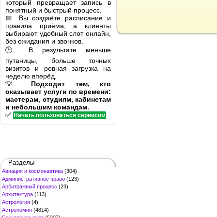
который превращает запись в
понятный и быстрый процесс.
📅 Вы создаёте расписание и
правила приёма, а клиенты
выбирают удобный слот онлайн,
без ожидания и звонков.
🕒 В результате меньше
путаницы, больше точных
визитов и ровная загрузка на
неделю вперёд.
💡
Подходит тем, кто
оказывает услуги по времени:
мастерам, студиям, кабинетам
и небольшим командам.
✅
Начать пользоваться сервисом
Разделы
Авиация и космонавтика
(304)
Административное право
(123)
Арбитражный процесс
(23)
Архитектура
(113)
Астрология
(4)
Астрономия
(4814)