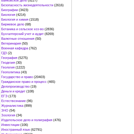
Банковское дело
(5227)
Безопасность жизнедеятельности
(2616)
Биографии
(3423)
Биология
(4214)
Биология и химия
(1518)
Биржевое дело
(68)
Ботаника и сельское хоз-во
(2836)
Бухгалтерский учет и аудит
(8269)
Валютные отношения
(50)
Ветеринария
(50)
Военная кафедра
(762)
ГДЗ
(2)
География
(5275)
Геодезия
(30)
Геология
(1222)
Геополитика
(43)
Государство и право
(20403)
Гражданское право и процесс
(465)
Делопроизводство
(19)
Деньги и кредит
(108)
ЕГЭ
(173)
Естествознание
(96)
Журналистика
(899)
ЗНО
(54)
Зоология
(34)
Издательское дело и полиграфия
(476)
Инвестиции
(106)
Иностранный язык
(62791)