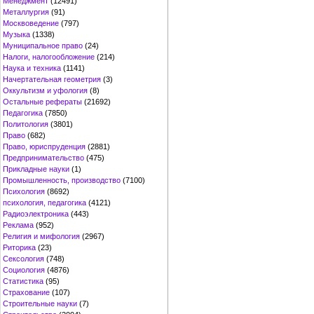
Менеджмент
(12491)
Металлургия
(91)
Москвоведение
(797)
Музыка
(1338)
Муниципальное право
(24)
Налоги, налогообложение
(214)
Наука и техника
(1141)
Начертательная геометрия
(3)
Оккультизм и уфология
(8)
Остальные рефераты
(21692)
Педагогика
(7850)
Политология
(3801)
Право
(682)
Право, юриспруденция
(2881)
Предпринимательство
(475)
Прикладные науки
(1)
Промышленность, производство
(7100)
Психология
(8692)
психология, педагогика
(4121)
Радиоэлектроника
(443)
Реклама
(952)
Религия и мифология
(2967)
Риторика
(23)
Сексология
(748)
Социология
(4876)
Статистика
(95)
Страхование
(107)
Строительные науки
(7)