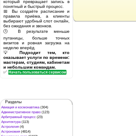
который превращает запись в
понятный и быстрый процесс.
📅 Вы создаёте расписание и
правила приёма, а клиенты
выбирают удобный слот онлайн,
без ожидания и звонков.
🕒 В результате меньше
путаницы, больше точных
визитов и ровная загрузка на
неделю вперёд.
💡
Подходит тем, кто
оказывает услуги по времени:
мастерам, студиям, кабинетам
и небольшим командам.
✅
Начать пользоваться сервисом
Разделы
Авиация и космонавтика
(304)
Административное право
(123)
Арбитражный процесс
(23)
Архитектура
(113)
Астрология
(4)
Астрономия
(4814)