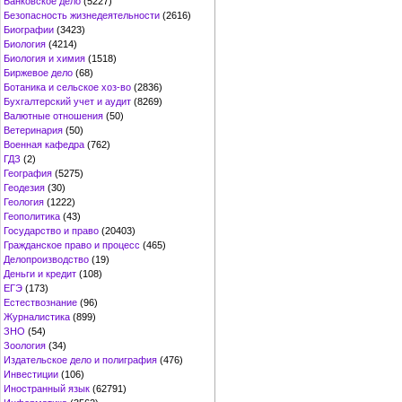
Банковское дело
(5227)
Безопасность жизнедеятельности
(2616)
Биографии
(3423)
Биология
(4214)
Биология и химия
(1518)
Биржевое дело
(68)
Ботаника и сельское хоз-во
(2836)
Бухгалтерский учет и аудит
(8269)
Валютные отношения
(50)
Ветеринария
(50)
Военная кафедра
(762)
ГДЗ
(2)
География
(5275)
Геодезия
(30)
Геология
(1222)
Геополитика
(43)
Государство и право
(20403)
Гражданское право и процесс
(465)
Делопроизводство
(19)
Деньги и кредит
(108)
ЕГЭ
(173)
Естествознание
(96)
Журналистика
(899)
ЗНО
(54)
Зоология
(34)
Издательское дело и полиграфия
(476)
Инвестиции
(106)
Иностранный язык
(62791)