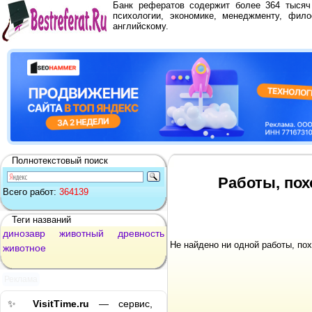
Банк рефератов содержит более 364 тыся
психологии, экономике, менеджменту, фило
английскому.
Полнотекстовый поиск
Работы, пох
Всего работ:
364139
Теги названий
динозавр
животный
древность
Не найдено ни одной работы, по
животное
Реклама
✨
VisitTime.ru
— сервис,