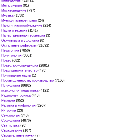
Менеджмент
(12491)
Металлургия
(91)
Москвоведение
(797)
Музыка
(1338)
Муниципальное право
(24)
Налоги, налогообложение
(214)
Наука и техника
(1141)
Начертательная геометрия
(3)
Оккультизм и уфология
(8)
Остальные рефераты
(21692)
Педагогика
(7850)
Политология
(3801)
Право
(682)
Право, юриспруденция
(2881)
Предпринимательство
(475)
Прикладные науки
(1)
Промышленность, производство
(7100)
Психология
(8692)
психология, педагогика
(4121)
Радиоэлектроника
(443)
Реклама
(952)
Религия и мифология
(2967)
Риторика
(23)
Сексология
(748)
Социология
(4876)
Статистика
(95)
Страхование
(107)
Строительные науки
(7)