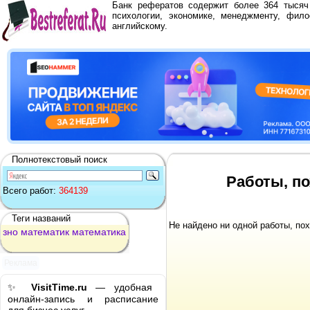
Банк рефератов содержит более 364 тыся
психологии, экономике, менеджменту, фило
английскому.
Полнотекстовый поиск
Работы, по
Всего работ:
364139
Теги названий
Не найдено ни одной работы, по
зно
математик
математика
Реклама
✨
VisitTime.ru
— удобная
онлайн-запись и расписание