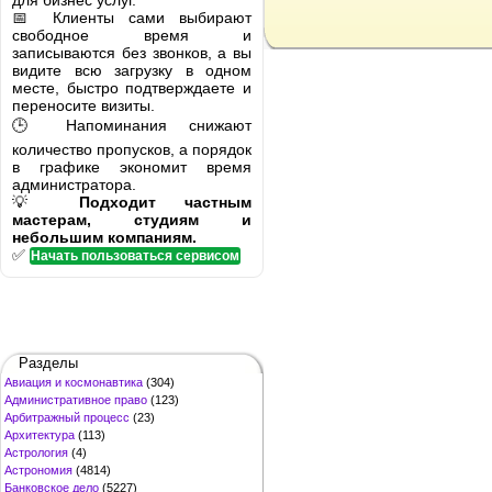
для бизнес услуг.
📅 Клиенты сами выбирают
свободное время и
записываются без звонков, а вы
видите всю загрузку в одном
месте, быстро подтверждаете и
переносите визиты.
🕒 Напоминания снижают
количество пропусков, а порядок
в графике экономит время
администратора.
💡
Подходит частным
мастерам, студиям и
небольшим компаниям.
✅
Начать пользоваться сервисом
Разделы
Авиация и космонавтика
(304)
Административное право
(123)
Арбитражный процесс
(23)
Архитектура
(113)
Астрология
(4)
Астрономия
(4814)
Банковское дело
(5227)