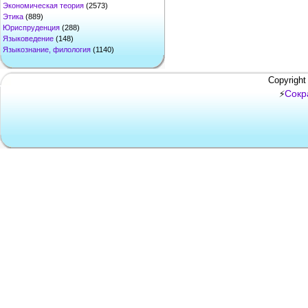
Экономическая теория
(2573)
Этика
(889)
Юриспруденция
(288)
Языковедение
(148)
Языкознание, филология
(1140)
Copyright
Сокр
⚡