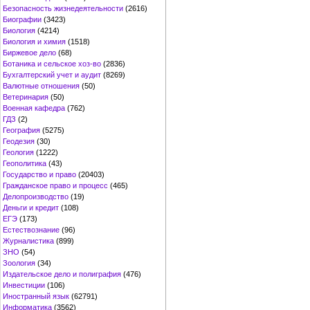
Безопасность жизнедеятельности
(2616)
Биографии
(3423)
Биология
(4214)
Биология и химия
(1518)
Биржевое дело
(68)
Ботаника и сельское хоз-во
(2836)
Бухгалтерский учет и аудит
(8269)
Валютные отношения
(50)
Ветеринария
(50)
Военная кафедра
(762)
ГДЗ
(2)
География
(5275)
Геодезия
(30)
Геология
(1222)
Геополитика
(43)
Государство и право
(20403)
Гражданское право и процесс
(465)
Делопроизводство
(19)
Деньги и кредит
(108)
ЕГЭ
(173)
Естествознание
(96)
Журналистика
(899)
ЗНО
(54)
Зоология
(34)
Издательское дело и полиграфия
(476)
Инвестиции
(106)
Иностранный язык
(62791)
Информатика
(3562)