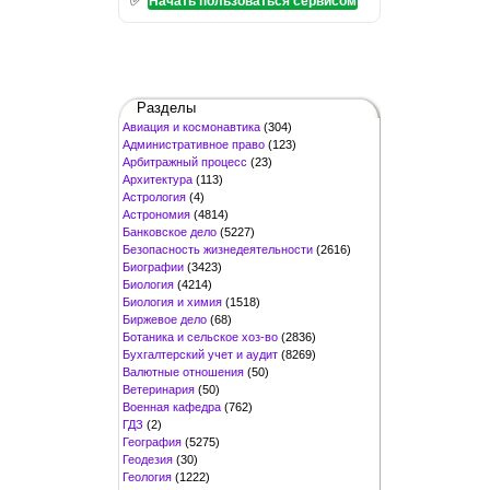
Начать пользоваться сервисом
Разделы
Авиация и космонавтика
(304)
Административное право
(123)
Арбитражный процесс
(23)
Архитектура
(113)
Астрология
(4)
Астрономия
(4814)
Банковское дело
(5227)
Безопасность жизнедеятельности
(2616)
Биографии
(3423)
Биология
(4214)
Биология и химия
(1518)
Биржевое дело
(68)
Ботаника и сельское хоз-во
(2836)
Бухгалтерский учет и аудит
(8269)
Валютные отношения
(50)
Ветеринария
(50)
Военная кафедра
(762)
ГДЗ
(2)
География
(5275)
Геодезия
(30)
Геология
(1222)