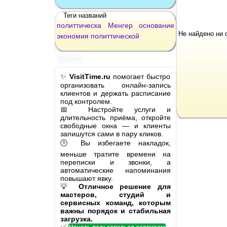
Теги названий
политтическа
Менгер
основание
Не найдено ни 
экономия
политтической
Реклама
✨
VisitTime.ru
помогает быстро
организовать онлайн-запись
клиентов и держать расписание
под контролем.
📅 Настройте услуги и
длительность приёма, откройте
свободные окна — и клиенты
запишутся сами в пару кликов.
🕒 Вы избегаете накладок,
меньше тратите времени на
переписки и звонки, а
автоматические напоминания
повышают явку.
💡
Отличное решение для
мастеров, студий и
сервисных команд, которым
важны порядок и стабильная
загрузка.
✅