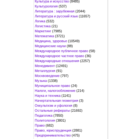
Культура и искусство
(8485)
Культурология
(537)
Литература : зарубежная
(2044)
Литература и русский язык
(11657)
Логика
(532)
Логистика
(21)
Маркетинг
(7985)
Математика
(3721)
Медицина, здоровье
(10549)
Медицинские науки
(88)
Международное публичное право
(58)
Международное частное право
(36)
Международные отношения
(2257)
Менеджмент
(12491)
Металлургия
(91)
Москвоведение
(797)
Музыка
(1338)
Муниципальное право
(24)
Налоги, налогообложение
(214)
Наука и техника
(1141)
Начертательная геометрия
(3)
Оккультизм и уфология
(8)
Остальные рефераты
(21692)
Педагогика
(7850)
Политология
(3801)
Право
(682)
Право, юриспруденция
(2881)
Предпринимательство
(475)