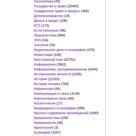
Геополитика
(43)
Государство и право
(20403)
Гражданское право и процесс
(465)
Делопроизводство
(19)
Деньги и кредит
(108)
ЕГЭ
(173)
Естествознание
(96)
Журналистика
(899)
ЗНО
(54)
Зоология
(34)
Издательское дело и полиграфия
(476)
Инвестиции
(106)
Иностранный язык
(62791)
Информатика
(3562)
Информатика, программирование
(6444)
Исторические личности
(2165)
История
(21319)
История техники
(766)
Кибернетика
(64)
Коммуникации и связь
(3145)
Компьютерные науки
(60)
Косметология
(17)
Краеведение и этнография
(588)
Краткое содержание произведений
(1000)
Криминалистика
(106)
Криминология
(48)
Криптология
(3)
Кулинария
(1167)