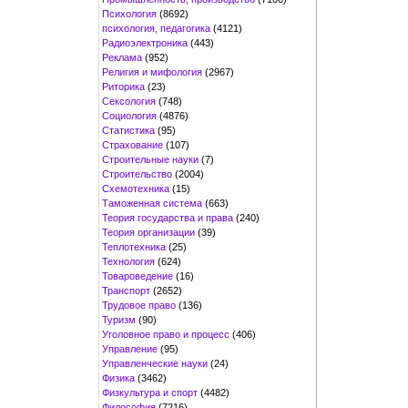
Психология
(8692)
психология, педагогика
(4121)
Радиоэлектроника
(443)
Реклама
(952)
Религия и мифология
(2967)
Риторика
(23)
Сексология
(748)
Социология
(4876)
Статистика
(95)
Страхование
(107)
Строительные науки
(7)
Строительство
(2004)
Схемотехника
(15)
Таможенная система
(663)
Теория государства и права
(240)
Теория организации
(39)
Теплотехника
(25)
Технология
(624)
Товароведение
(16)
Транспорт
(2652)
Трудовое право
(136)
Туризм
(90)
Уголовное право и процесс
(406)
Управление
(95)
Управленческие науки
(24)
Физика
(3462)
Физкультура и спорт
(4482)
Философия
(7216)