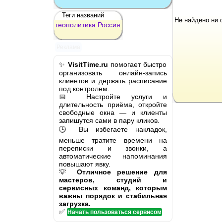
Теги названий
Не найдено ни 
геополитика
Россия
Реклама
✨
VisitTime.ru
помогает быстро
организовать онлайн-запись
клиентов и держать расписание
под контролем.
📅 Настройте услуги и
длительность приёма, откройте
свободные окна — и клиенты
запишутся сами в пару кликов.
🕒 Вы избегаете накладок,
меньше тратите времени на
переписки и звонки, а
автоматические напоминания
повышают явку.
💡
Отличное решение для
мастеров, студий и
сервисных команд, которым
важны порядок и стабильная
загрузка.
✅
Начать пользоваться сервисом