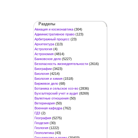
Разделы
Авиация и космонавтика
(304)
Административное право
(123)
Арбитражный процесс
(23)
Архитектура
(113)
Астрология
(4)
Астрономия
(4814)
Банковское дело
(5227)
Безопасность жизнедеятельности
(2616)
Биографии
(3423)
Биология
(4214)
Биология и химия
(1518)
Биржевое дело
(68)
Ботаника и сельское хоз-во
(2836)
Бухгалтерский учет и аудит
(8269)
Валютные отношения
(50)
Ветеринария
(50)
Военная кафедра
(762)
ГДЗ
(2)
География
(5275)
Геодезия
(30)
Геология
(1222)
Геополитика
(43)
Государство и право
(20403)