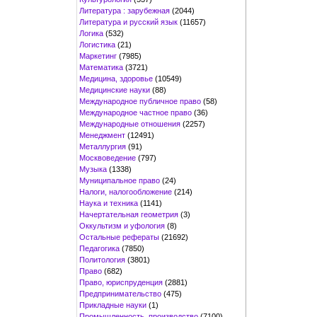
Литература : зарубежная
(2044)
Литература и русский язык
(11657)
Логика
(532)
Логистика
(21)
Маркетинг
(7985)
Математика
(3721)
Медицина, здоровье
(10549)
Медицинские науки
(88)
Международное публичное право
(58)
Международное частное право
(36)
Международные отношения
(2257)
Менеджмент
(12491)
Металлургия
(91)
Москвоведение
(797)
Музыка
(1338)
Муниципальное право
(24)
Налоги, налогообложение
(214)
Наука и техника
(1141)
Начертательная геометрия
(3)
Оккультизм и уфология
(8)
Остальные рефераты
(21692)
Педагогика
(7850)
Политология
(3801)
Право
(682)
Право, юриспруденция
(2881)
Предпринимательство
(475)
Прикладные науки
(1)
Промышленность, производство
(7100)