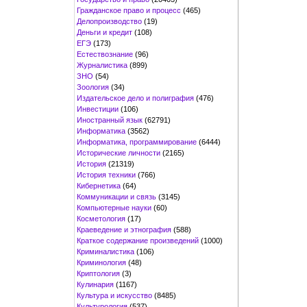
Гражданское право и процесс
(465)
Делопроизводство
(19)
Деньги и кредит
(108)
ЕГЭ
(173)
Естествознание
(96)
Журналистика
(899)
ЗНО
(54)
Зоология
(34)
Издательское дело и полиграфия
(476)
Инвестиции
(106)
Иностранный язык
(62791)
Информатика
(3562)
Информатика, программирование
(6444)
Исторические личности
(2165)
История
(21319)
История техники
(766)
Кибернетика
(64)
Коммуникации и связь
(3145)
Компьютерные науки
(60)
Косметология
(17)
Краеведение и этнография
(588)
Краткое содержание произведений
(1000)
Криминалистика
(106)
Криминология
(48)
Криптология
(3)
Кулинария
(1167)
Культура и искусство
(8485)
Культурология
(537)