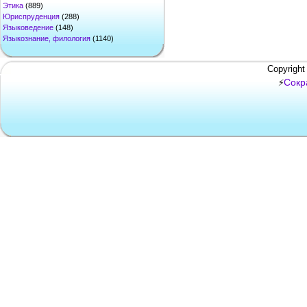
Этика
(889)
Юриспруденция
(288)
Языковедение
(148)
Языкознание, филология
(1140)
Copyright
Сокр
⚡