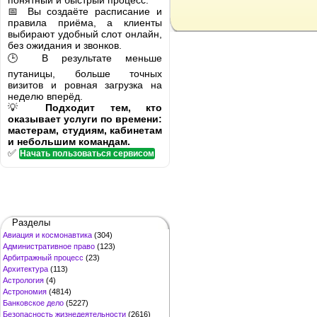
понятный и быстрый процесс.
📅 Вы создаёте расписание и
правила приёма, а клиенты
выбирают удобный слот онлайн,
без ожидания и звонков.
🕒 В результате меньше
путаницы, больше точных
визитов и ровная загрузка на
неделю вперёд.
💡
Подходит тем, кто
оказывает услуги по времени:
мастерам, студиям, кабинетам
и небольшим командам.
✅
Начать пользоваться сервисом
Разделы
Авиация и космонавтика
(304)
Административное право
(123)
Арбитражный процесс
(23)
Архитектура
(113)
Астрология
(4)
Астрономия
(4814)
Банковское дело
(5227)
Безопасность жизнедеятельности
(2616)