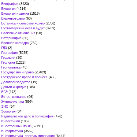
Биографии
(3423)
Биология
(4214)
Биология и химия
(1518)
Биржевое дело
(68)
Ботаника и сельское хоз-во
(2836)
Бухгалтерский учет и аудит
(8269)
Валютные отношения
(50)
Ветеринария
(50)
Военная кафедра
(762)
ГДЗ
(2)
География
(5275)
Геодезия
(30)
Геология
(1222)
Геополитика
(43)
Государство и право
(20403)
Гражданское право и процесс
(465)
Делопроизводство
(19)
Деньги и кредит
(108)
ЕГЭ
(173)
Естествознание
(96)
Журналистика
(899)
ЗНО
(54)
Зоология
(34)
Издательское дело и полиграфия
(476)
Инвестиции
(106)
Иностранный язык
(62791)
Информатика
(3562)
Информатика, программирование
(6444)