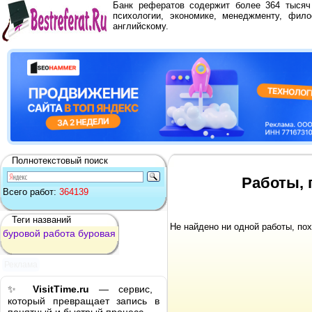
Банк рефератов содержит более 364 тыся
психологии, экономике, менеджменту, фило
английскому.
Полнотекстовый поиск
Работы, 
Всего работ:
364139
Теги названий
Не найдено ни одной работы, по
буровой
работа
буровая
Реклама
✨
VisitTime.ru
— сервис,
который превращает запись в