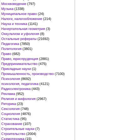
Москвоведение
(797)
Музыка
(1338)
Муниципальное право
(24)
Налоги, налогообложение
(214)
Наука и техника
(1141)
Начертательная геометрия
(3)
Оккультизм и уфология
(8)
Остальные рефераты
(21692)
Педагогика
(7850)
Политология
(3801)
Право
(682)
Право, юриспруденция
(2881)
Предпринимательство
(475)
Прикладные науки
(1)
Промышленность, производство
(7100)
Психология
(8692)
психология, педагогика
(4121)
Радиоэлектроника
(443)
Реклама
(952)
Религия и мифология
(2967)
Риторика
(23)
Сексология
(748)
Социология
(4876)
Статистика
(95)
Страхование
(107)
Строительные науки
(7)
Строительство
(2004)
Схемотехника
(15)