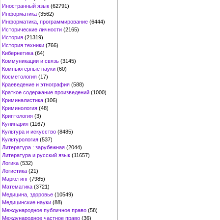
Иностранный язык
(62791)
Информатика
(3562)
Информатика, программирование
(6444)
Исторические личности
(2165)
История
(21319)
История техники
(766)
Кибернетика
(64)
Коммуникации и связь
(3145)
Компьютерные науки
(60)
Косметология
(17)
Краеведение и этнография
(588)
Краткое содержание произведений
(1000)
Криминалистика
(106)
Криминология
(48)
Криптология
(3)
Кулинария
(1167)
Культура и искусство
(8485)
Культурология
(537)
Литература : зарубежная
(2044)
Литература и русский язык
(11657)
Логика
(532)
Логистика
(21)
Маркетинг
(7985)
Математика
(3721)
Медицина, здоровье
(10549)
Медицинские науки
(88)
Международное публичное право
(58)
Международное частное право
(36)