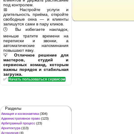
клиентов и держать расписание
под контролем.
📅 Настройте услуги и
длительность приёма, откройте
свободные окна — и клиенты
запишутся сами в пару кликов.
🕒 Вы избегаете накладок,
меньше тратите времени на
переписки и звонки, а
автоматические напоминания
повышают явку.
💡
Отличное решение для
мастеров, студий и
сервисных команд, которым
важны порядок и стабильная
загрузка.
✅
Начать пользоваться сервисом
Разделы
Авиация и космонавтика
(304)
Административное право
(123)
Арбитражный процесс
(23)
Архитектура
(113)
Астрология
(4)