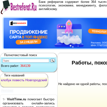
Банк рефератов содержит более 364 тыся
психологии, экономике, менеджменту, фило
английскому.
Полнотекстовый поиск
Работы, похо
Всего работ:
364139
Теги названий
клобук
повесть
Новгородский
Не найдено ни одной работы, по
Реклама
✨
VisitTime.ru
помогает быстро
организовать онлайн-запись