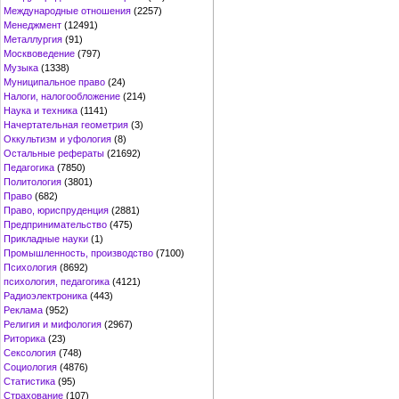
Международные отношения
(2257)
Менеджмент
(12491)
Металлургия
(91)
Москвоведение
(797)
Музыка
(1338)
Муниципальное право
(24)
Налоги, налогообложение
(214)
Наука и техника
(1141)
Начертательная геометрия
(3)
Оккультизм и уфология
(8)
Остальные рефераты
(21692)
Педагогика
(7850)
Политология
(3801)
Право
(682)
Право, юриспруденция
(2881)
Предпринимательство
(475)
Прикладные науки
(1)
Промышленность, производство
(7100)
Психология
(8692)
психология, педагогика
(4121)
Радиоэлектроника
(443)
Реклама
(952)
Религия и мифология
(2967)
Риторика
(23)
Сексология
(748)
Социология
(4876)
Статистика
(95)
Страхование
(107)