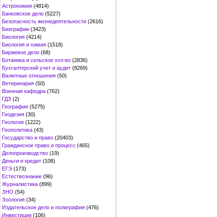
Астрономия
(4814)
Банковское дело
(5227)
Безопасность жизнедеятельности
(2616)
Биографии
(3423)
Биология
(4214)
Биология и химия
(1518)
Биржевое дело
(68)
Ботаника и сельское хоз-во
(2836)
Бухгалтерский учет и аудит
(8269)
Валютные отношения
(50)
Ветеринария
(50)
Военная кафедра
(762)
ГДЗ
(2)
География
(5275)
Геодезия
(30)
Геология
(1222)
Геополитика
(43)
Государство и право
(20403)
Гражданское право и процесс
(465)
Делопроизводство
(19)
Деньги и кредит
(108)
ЕГЭ
(173)
Естествознание
(96)
Журналистика
(899)
ЗНО
(54)
Зоология
(34)
Издательское дело и полиграфия
(476)
Инвестиции
(106)