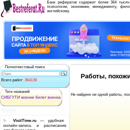
Банк рефератов содержит более 364 тыся
психологии, экономике, менеджменту, фило
английскому.
Полнотекстовый поиск
Работы, похожи
Всего работ:
364139
Теги названий
Не найдено ни одной работы, по
СИБГУТИ
военке
билет
военка
Реклама
✨
VisitTime.ru
— удобная
онлайн-запись и расписание