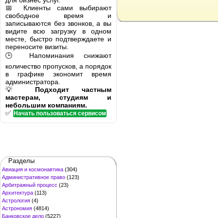
для бизнес услуг.
📅 Клиенты сами выбирают
свободное время и
записываются без звонков, а вы
видите всю загрузку в одном
месте, быстро подтверждаете и
переносите визиты.
🕒 Напоминания снижают
количество пропусков, а порядок
в графике экономит время
администратора.
💡
Подходит частным
мастерам, студиям и
небольшим компаниям.
✅
Начать пользоваться сервисом
Разделы
Авиация и космонавтика
(304)
Административное право
(123)
Арбитражный процесс
(23)
Архитектура
(113)
Астрология
(4)
Астрономия
(4814)
Банковское дело
(5227)