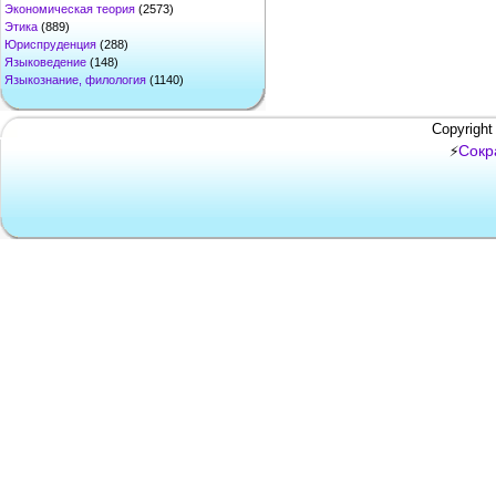
Экономическая теория
(2573)
Этика
(889)
Юриспруденция
(288)
Языковедение
(148)
Языкознание, филология
(1140)
Copyright
Сокр
⚡