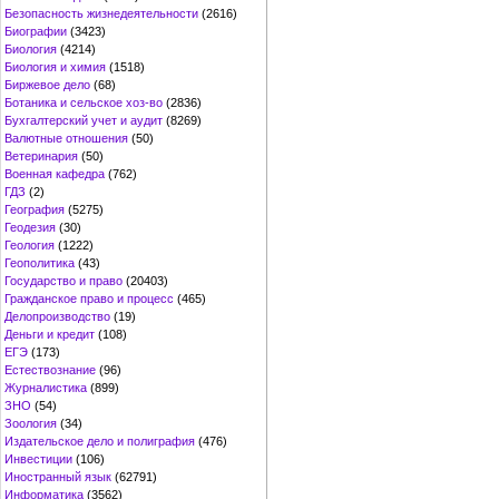
Безопасность жизнедеятельности
(2616)
Биографии
(3423)
Биология
(4214)
Биология и химия
(1518)
Биржевое дело
(68)
Ботаника и сельское хоз-во
(2836)
Бухгалтерский учет и аудит
(8269)
Валютные отношения
(50)
Ветеринария
(50)
Военная кафедра
(762)
ГДЗ
(2)
География
(5275)
Геодезия
(30)
Геология
(1222)
Геополитика
(43)
Государство и право
(20403)
Гражданское право и процесс
(465)
Делопроизводство
(19)
Деньги и кредит
(108)
ЕГЭ
(173)
Естествознание
(96)
Журналистика
(899)
ЗНО
(54)
Зоология
(34)
Издательское дело и полиграфия
(476)
Инвестиции
(106)
Иностранный язык
(62791)
Информатика
(3562)