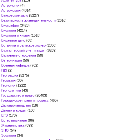
Архитектура
(113)
Астрология
(4)
Астрономия
(4814)
Банковское дело
(5227)
Безопасность жизнедеятельности
(2616)
Биографии
(3423)
Биология
(4214)
Биология и химия
(1518)
Биржевое дело
(68)
Ботаника и сельское хоз-во
(2836)
Бухгалтерский учет и аудит
(8269)
Валютные отношения
(50)
Ветеринария
(50)
Военная кафедра
(762)
ГДЗ
(2)
География
(5275)
Геодезия
(30)
Геология
(1222)
Геополитика
(43)
Государство и право
(20403)
Гражданское право и процесс
(465)
Делопроизводство
(19)
Деньги и кредит
(108)
ЕГЭ
(173)
Естествознание
(96)
Журналистика
(899)
ЗНО
(54)
Зоология
(34)