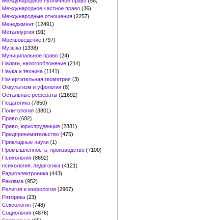
Международное публичное право
(58)
Международное частное право
(36)
Международные отношения
(2257)
Менеджмент
(12491)
Металлургия
(91)
Москвоведение
(797)
Музыка
(1338)
Муниципальное право
(24)
Налоги, налогообложение
(214)
Наука и техника
(1141)
Начертательная геометрия
(3)
Оккультизм и уфология
(8)
Остальные рефераты
(21692)
Педагогика
(7850)
Политология
(3801)
Право
(682)
Право, юриспруденция
(2881)
Предпринимательство
(475)
Прикладные науки
(1)
Промышленность, производство
(7100)
Психология
(8692)
психология, педагогика
(4121)
Радиоэлектроника
(443)
Реклама
(952)
Религия и мифология
(2967)
Риторика
(23)
Сексология
(748)
Социология
(4876)