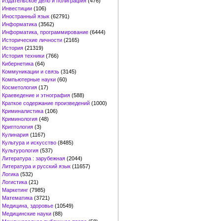
Издательское дело и полиграфия
(476)
Инвестиции
(106)
Иностранный язык
(62791)
Информатика
(3562)
Информатика, программирование
(6444)
Исторические личности
(2165)
История
(21319)
История техники
(766)
Кибернетика
(64)
Коммуникации и связь
(3145)
Компьютерные науки
(60)
Косметология
(17)
Краеведение и этнография
(588)
Краткое содержание произведений
(1000)
Криминалистика
(106)
Криминология
(48)
Криптология
(3)
Кулинария
(1167)
Культура и искусство
(8485)
Культурология
(537)
Литература : зарубежная
(2044)
Литература и русский язык
(11657)
Логика
(532)
Логистика
(21)
Маркетинг
(7985)
Математика
(3721)
Медицина, здоровье
(10549)
Медицинские науки
(88)