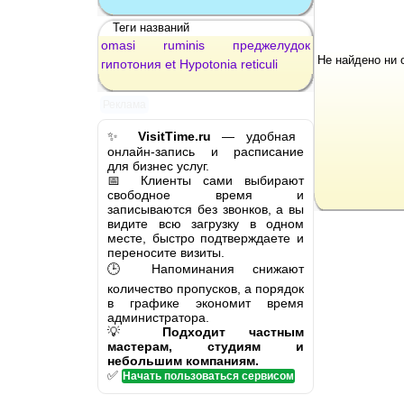
Теги названий
omasi
ruminis
преджелудок
Не найдено ни 
гипотония
et
Hypotonia
reticuli
Реклама
✨
VisitTime.ru
— удобная
онлайн-запись и расписание
для бизнес услуг.
📅 Клиенты сами выбирают
свободное время и
записываются без звонков, а вы
видите всю загрузку в одном
месте, быстро подтверждаете и
переносите визиты.
🕒 Напоминания снижают
количество пропусков, а порядок
в графике экономит время
администратора.
💡
Подходит частным
мастерам, студиям и
небольшим компаниям.
✅
Начать пользоваться сервисом