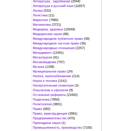
Литература : зарубежная
(2044)
Литература и русский язык
(11657)
Логика
(532)
Логистика
(21)
Маркетинг
(7985)
Математика
(3721)
Медицина, здоровье
(10549)
Медицинские науки
(88)
Международное публичное право
(58)
Международное частное право
(36)
Международные отношения
(2257)
Менеджмент
(12491)
Металлургия
(91)
Москвоведение
(797)
Музыка
(1338)
Муниципальное право
(24)
Налоги, налогообложение
(214)
Наука и техника
(1141)
Начертательная геометрия
(3)
Оккультизм и уфология
(8)
Остальные рефераты
(21692)
Педагогика
(7850)
Политология
(3801)
Право
(682)
Право, юриспруденция
(2881)
Предпринимательство
(475)
Прикладные науки
(1)
Промышленность, производство
(7100)