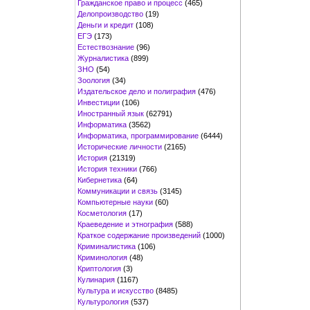
Гражданское право и процесс
(465)
Делопроизводство
(19)
Деньги и кредит
(108)
ЕГЭ
(173)
Естествознание
(96)
Журналистика
(899)
ЗНО
(54)
Зоология
(34)
Издательское дело и полиграфия
(476)
Инвестиции
(106)
Иностранный язык
(62791)
Информатика
(3562)
Информатика, программирование
(6444)
Исторические личности
(2165)
История
(21319)
История техники
(766)
Кибернетика
(64)
Коммуникации и связь
(3145)
Компьютерные науки
(60)
Косметология
(17)
Краеведение и этнография
(588)
Краткое содержание произведений
(1000)
Криминалистика
(106)
Криминология
(48)
Криптология
(3)
Кулинария
(1167)
Культура и искусство
(8485)
Культурология
(537)