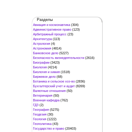
Разделы
Авиация и космонавтика
(304)
Административное право
(123)
Арбитражный процесс
(23)
Архитектура
(113)
Астрология
(4)
Астрономия
(4814)
Банковское дело
(5227)
Безопасность жизнедеятельности
(2616)
Биографии
(3423)
Биология
(4214)
Биология и химия
(1518)
Биржевое дело
(68)
Ботаника и сельское хоз-во
(2836)
Бухгалтерский учет и аудит
(8269)
Валютные отношения
(50)
Ветеринария
(50)
Военная кафедра
(762)
ГДЗ
(2)
География
(5275)
Геодезия
(30)
Геология
(1222)
Геополитика
(43)
Государство и право
(20403)