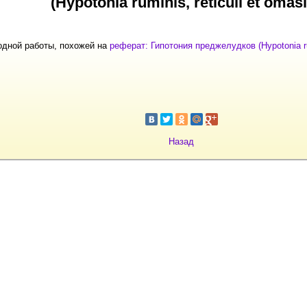
(Hypotonia ruminis, reticuli et omasi
одной работы, похожей на
реферат: Гипотония преджелудков (Hypotonia rum
Назад