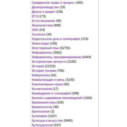
Гражданское право и процесс
(465)
Делопроизводство
(19)
Деньги и кредит
(108)
ЕГЭ
(173)
Естествознание
(96)
Журналистика
(899)
ЗНО
(54)
Зоология
(34)
Издательское дело и полиграфия
(476)
Инвестиции
(106)
Иностранный язык
(62791)
Информатика
(3562)
Информатика, программирование
(6444)
Исторические личности
(2165)
История
(21319)
История техники
(766)
Кибернетика
(64)
Коммуникации и связь
(3145)
Компьютерные науки
(60)
Косметология
(17)
Краеведение и этнография
(588)
Краткое содержание произведений
(1000)
Криминалистика
(106)
Криминология
(48)
Криптология
(3)
Кулинария
(1167)
Культура и искусство
(8485)
Культурология
(537)