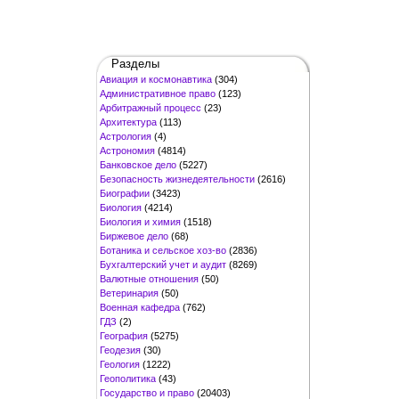
Разделы
Авиация и космонавтика
(304)
Административное право
(123)
Арбитражный процесс
(23)
Архитектура
(113)
Астрология
(4)
Астрономия
(4814)
Банковское дело
(5227)
Безопасность жизнедеятельности
(2616)
Биографии
(3423)
Биология
(4214)
Биология и химия
(1518)
Биржевое дело
(68)
Ботаника и сельское хоз-во
(2836)
Бухгалтерский учет и аудит
(8269)
Валютные отношения
(50)
Ветеринария
(50)
Военная кафедра
(762)
ГДЗ
(2)
География
(5275)
Геодезия
(30)
Геология
(1222)
Геополитика
(43)
Государство и право
(20403)