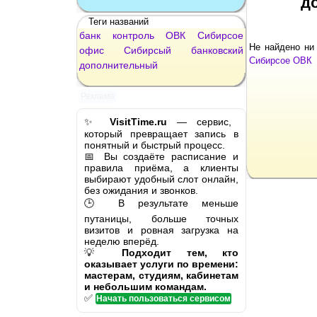
д
Теги названий
банк
контроль
ОВК
Сибирсое
Не найдено ни
офис
Сибирсый
банковский
Сибирсое ОВК
дополнительный
Реклама
✨
VisitTime.ru
— сервис,
который превращает запись в
понятный и быстрый процесс.
📅 Вы создаёте расписание и
правила приёма, а клиенты
выбирают удобный слот онлайн,
без ожидания и звонков.
🕒 В результате меньше
путаницы, больше точных
визитов и ровная загрузка на
неделю вперёд.
💡
Подходит тем, кто
оказывает услуги по времени:
мастерам, студиям, кабинетам
и небольшим командам.
✅
Начать пользоваться сервисом