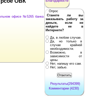
ирсое ОВК
Благодарности
Опрос
Станете ли вы
тельном офисе №5265 банка
заказывать работу за
деньги, если не
найдете ее в
Интернете?
Да, в любом случае.
Да, но только в
случае крайней
необходимости.
Возможно, в
зависимости от
цены.
Нет, напишу его сам.
Нет, забью.
Результаты(294399)
Комментарии (4230)