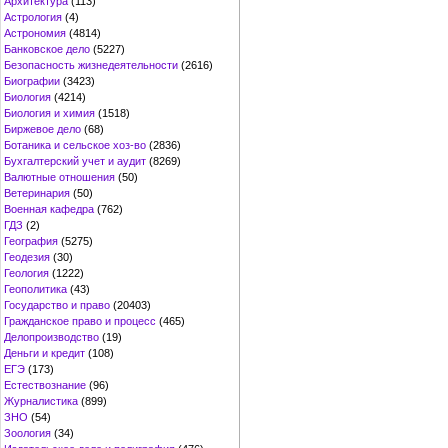
Архитектура
(113)
Астрология
(4)
Астрономия
(4814)
Банковское дело
(5227)
Безопасность жизнедеятельности
(2616)
Биографии
(3423)
Биология
(4214)
Биология и химия
(1518)
Биржевое дело
(68)
Ботаника и сельское хоз-во
(2836)
Бухгалтерский учет и аудит
(8269)
Валютные отношения
(50)
Ветеринария
(50)
Военная кафедра
(762)
ГДЗ
(2)
География
(5275)
Геодезия
(30)
Геология
(1222)
Геополитика
(43)
Государство и право
(20403)
Гражданское право и процесс
(465)
Делопроизводство
(19)
Деньги и кредит
(108)
ЕГЭ
(173)
Естествознание
(96)
Журналистика
(899)
ЗНО
(54)
Зоология
(34)