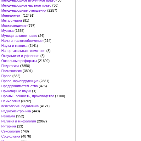
Международное публичное право
(58)
Международное частное право
(36)
Международные отношения
(2257)
Менеджмент
(12491)
Металлургия
(91)
Москвоведение
(797)
Музыка
(1338)
Муниципальное право
(24)
Налоги, налогообложение
(214)
Наука и техника
(1141)
Начертательная геометрия
(3)
Оккультизм и уфология
(8)
Остальные рефераты
(21692)
Педагогика
(7850)
Политология
(3801)
Право
(682)
Право, юриспруденция
(2881)
Предпринимательство
(475)
Прикладные науки
(1)
Промышленность, производство
(7100)
Психология
(8692)
психология, педагогика
(4121)
Радиоэлектроника
(443)
Реклама
(952)
Религия и мифология
(2967)
Риторика
(23)
Сексология
(748)
Социология
(4876)