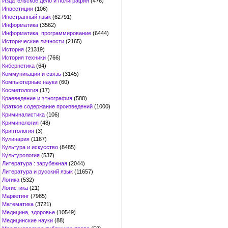
Издательское дело и полиграфия
(476)
Инвестиции
(106)
Иностранный язык
(62791)
Информатика
(3562)
Информатика, программирование
(6444)
Исторические личности
(2165)
История
(21319)
История техники
(766)
Кибернетика
(64)
Коммуникации и связь
(3145)
Компьютерные науки
(60)
Косметология
(17)
Краеведение и этнография
(588)
Краткое содержание произведений
(1000)
Криминалистика
(106)
Криминология
(48)
Криптология
(3)
Кулинария
(1167)
Культура и искусство
(8485)
Культурология
(537)
Литература : зарубежная
(2044)
Литература и русский язык
(11657)
Логика
(532)
Логистика
(21)
Маркетинг
(7985)
Математика
(3721)
Медицина, здоровье
(10549)
Медицинские науки
(88)