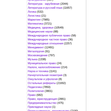
Литература : зарубежная
(2044)
Литература и русский язык
(11657)
Логика
(532)
Логистика
(21)
Маркетинг
(7985)
Математика
(3721)
Медицина, здоровье
(10549)
Медицинские науки
(88)
Международное публичное право
(58)
Международное частное право
(36)
Международные отношения
(2257)
Менеджмент
(12491)
Металлургия
(91)
Москвоведение
(797)
Музыка
(1338)
Муниципальное право
(24)
Налоги, налогообложение
(214)
Наука и техника
(1141)
Начертательная геометрия
(3)
Оккультизм и уфология
(8)
Остальные рефераты
(21692)
Педагогика
(7850)
Политология
(3801)
Право
(682)
Право, юриспруденция
(2881)
Предпринимательство
(475)
Прикладные науки
(1)
Промышленность, производство
(7100)