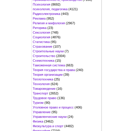
Психология
(8692)
психология, педагогика
(4121)
Радиоэлектроника
(443)
Реклама
(952)
Религия и мифология
(2967)
Риторика
(23)
Сексология
(748)
Социология
(4876)
Статистика
(95)
Страхование
(107)
Строительные науки
(7)
Строительство
(2004)
Схемотехника
(15)
Таможенная система
(663)
Теория государства и права
(240)
Теория организации
(39)
Теплотехника
(25)
Технология
(624)
Товароведение
(16)
Транспорт
(2652)
Трудовое право
(136)
Туризм
(90)
Уголовное право и процесс
(406)
Управление
(95)
Управленческие науки
(24)
Физика
(3462)
Физкультура и спорт
(4482)
Философия
(7216)