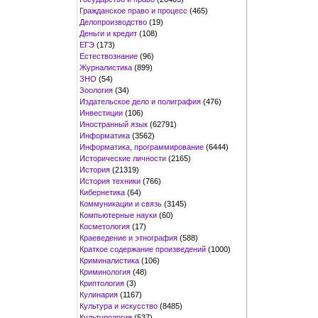
Гражданское право и процесс
(465)
Делопроизводство
(19)
Деньги и кредит
(108)
ЕГЭ
(173)
Естествознание
(96)
Журналистика
(899)
ЗНО
(54)
Зоология
(34)
Издательское дело и полиграфия
(476)
Инвестиции
(106)
Иностранный язык
(62791)
Информатика
(3562)
Информатика, программирование
(6444)
Исторические личности
(2165)
История
(21319)
История техники
(766)
Кибернетика
(64)
Коммуникации и связь
(3145)
Компьютерные науки
(60)
Косметология
(17)
Краеведение и этнография
(588)
Краткое содержание произведений
(1000)
Криминалистика
(106)
Криминология
(48)
Криптология
(3)
Кулинария
(1167)
Культура и искусство
(8485)
Культурология
(537)