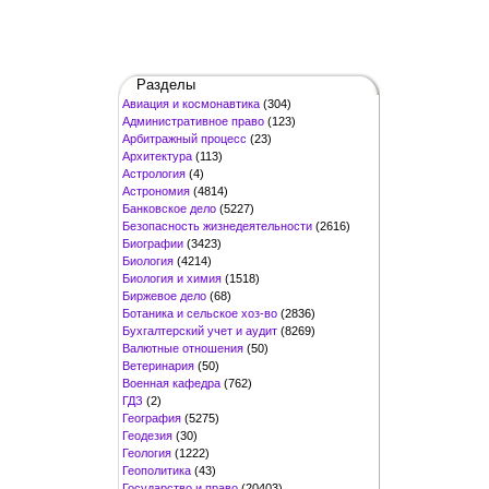
Разделы
Авиация и космонавтика
(304)
Административное право
(123)
Арбитражный процесс
(23)
Архитектура
(113)
Астрология
(4)
Астрономия
(4814)
Банковское дело
(5227)
Безопасность жизнедеятельности
(2616)
Биографии
(3423)
Биология
(4214)
Биология и химия
(1518)
Биржевое дело
(68)
Ботаника и сельское хоз-во
(2836)
Бухгалтерский учет и аудит
(8269)
Валютные отношения
(50)
Ветеринария
(50)
Военная кафедра
(762)
ГДЗ
(2)
География
(5275)
Геодезия
(30)
Геология
(1222)
Геополитика
(43)
Государство и право
(20403)