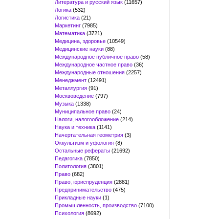
Литература и русский язык
(11657)
Логика
(532)
Логистика
(21)
Маркетинг
(7985)
Математика
(3721)
Медицина, здоровье
(10549)
Медицинские науки
(88)
Международное публичное право
(58)
Международное частное право
(36)
Международные отношения
(2257)
Менеджмент
(12491)
Металлургия
(91)
Москвоведение
(797)
Музыка
(1338)
Муниципальное право
(24)
Налоги, налогообложение
(214)
Наука и техника
(1141)
Начертательная геометрия
(3)
Оккультизм и уфология
(8)
Остальные рефераты
(21692)
Педагогика
(7850)
Политология
(3801)
Право
(682)
Право, юриспруденция
(2881)
Предпринимательство
(475)
Прикладные науки
(1)
Промышленность, производство
(7100)
Психология
(8692)