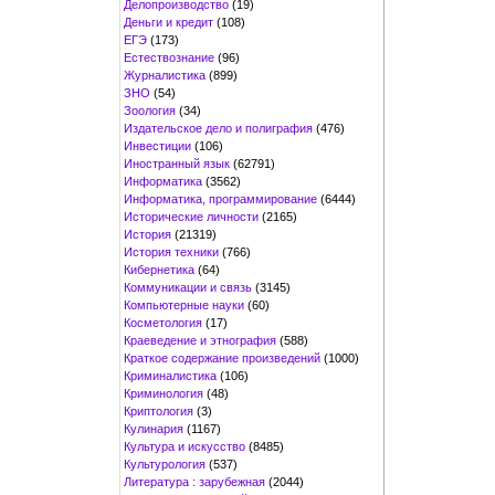
Делопроизводство
(19)
Деньги и кредит
(108)
ЕГЭ
(173)
Естествознание
(96)
Журналистика
(899)
ЗНО
(54)
Зоология
(34)
Издательское дело и полиграфия
(476)
Инвестиции
(106)
Иностранный язык
(62791)
Информатика
(3562)
Информатика, программирование
(6444)
Исторические личности
(2165)
История
(21319)
История техники
(766)
Кибернетика
(64)
Коммуникации и связь
(3145)
Компьютерные науки
(60)
Косметология
(17)
Краеведение и этнография
(588)
Краткое содержание произведений
(1000)
Криминалистика
(106)
Криминология
(48)
Криптология
(3)
Кулинария
(1167)
Культура и искусство
(8485)
Культурология
(537)
Литература : зарубежная
(2044)