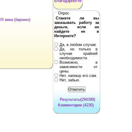
Благодарности
Опрос
Станете ли вы
I века (барокко)
заказывать работу за
деньги, если не
найдете ее в
Интернете?
Да, в любом случае.
Да, но только в
случае крайней
необходимости.
Возможно, в
зависимости от
цены.
Нет, напишу его сам.
Нет, забью.
Результаты(294399)
Комментарии (4230)