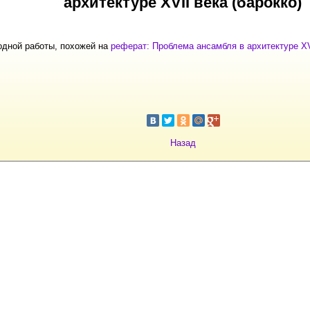
архитектуре XVII века (барокко)
одной работы, похожей на
реферат: Проблема ансамбля в архитектуре XVI
Назад