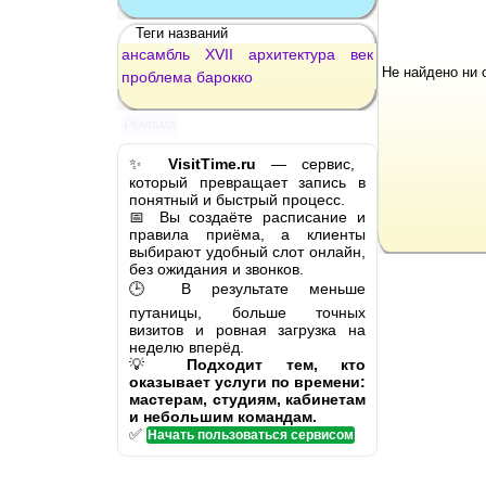
Теги названий
ансамбль
XVII
архитектура
век
Не найдено ни 
проблема
барокко
Реклама
✨
VisitTime.ru
— сервис,
который превращает запись в
понятный и быстрый процесс.
📅 Вы создаёте расписание и
правила приёма, а клиенты
выбирают удобный слот онлайн,
без ожидания и звонков.
🕒 В результате меньше
путаницы, больше точных
визитов и ровная загрузка на
неделю вперёд.
💡
Подходит тем, кто
оказывает услуги по времени:
мастерам, студиям, кабинетам
и небольшим командам.
✅
Начать пользоваться сервисом