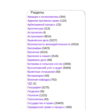
Разделы
Авиация и космонавтика
(304)
Административное право
(123)
Арбитражный процесс
(23)
Архитектура
(113)
Астрология
(4)
Астрономия
(4814)
Банковское дело
(5227)
Безопасность жизнедеятельности
(2616)
Биографии
(3423)
Биология
(4214)
Биология и химия
(1518)
Биржевое дело
(68)
Ботаника и сельское хоз-во
(2836)
Бухгалтерский учет и аудит
(8269)
Валютные отношения
(50)
Ветеринария
(50)
Военная кафедра
(762)
ГДЗ
(2)
География
(5275)
Геодезия
(30)
Геология
(1222)
Геополитика
(43)
Государство и право
(20403)
Гражданское право и процесс
(465)