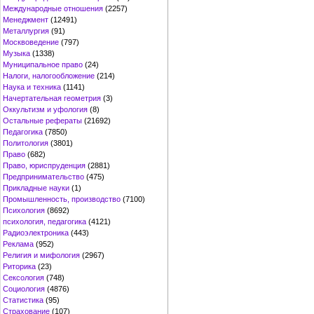
Международные отношения
(2257)
Менеджмент
(12491)
Металлургия
(91)
Москвоведение
(797)
Музыка
(1338)
Муниципальное право
(24)
Налоги, налогообложение
(214)
Наука и техника
(1141)
Начертательная геометрия
(3)
Оккультизм и уфология
(8)
Остальные рефераты
(21692)
Педагогика
(7850)
Политология
(3801)
Право
(682)
Право, юриспруденция
(2881)
Предпринимательство
(475)
Прикладные науки
(1)
Промышленность, производство
(7100)
Психология
(8692)
психология, педагогика
(4121)
Радиоэлектроника
(443)
Реклама
(952)
Религия и мифология
(2967)
Риторика
(23)
Сексология
(748)
Социология
(4876)
Статистика
(95)
Страхование
(107)