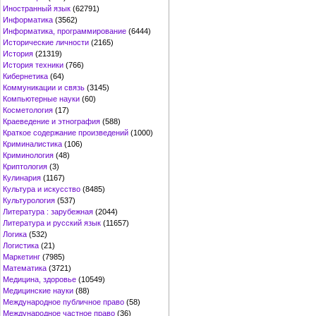
Иностранный язык
(62791)
Информатика
(3562)
Информатика, программирование
(6444)
Исторические личности
(2165)
История
(21319)
История техники
(766)
Кибернетика
(64)
Коммуникации и связь
(3145)
Компьютерные науки
(60)
Косметология
(17)
Краеведение и этнография
(588)
Краткое содержание произведений
(1000)
Криминалистика
(106)
Криминология
(48)
Криптология
(3)
Кулинария
(1167)
Культура и искусство
(8485)
Культурология
(537)
Литература : зарубежная
(2044)
Литература и русский язык
(11657)
Логика
(532)
Логистика
(21)
Маркетинг
(7985)
Математика
(3721)
Медицина, здоровье
(10549)
Медицинские науки
(88)
Международное публичное право
(58)
Международное частное право
(36)