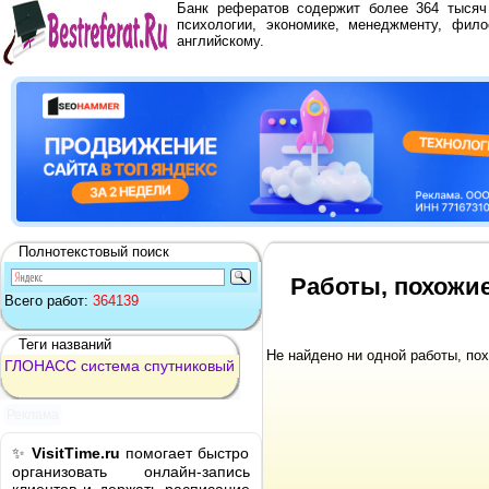
Банк рефератов содержит более 364 тыся
психологии, экономике, менеджменту, фило
английскому.
Полнотекстовый поиск
Работы, похожи
Всего работ:
364139
Теги названий
Не найдено ни одной работы, по
ГЛОНАСС
система
спутниковый
Реклама
✨
VisitTime.ru
помогает быстро
организовать онлайн-запись