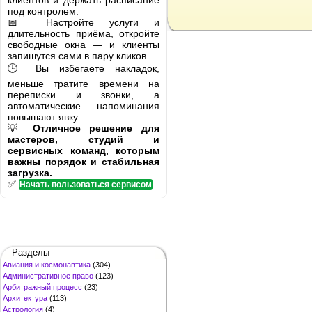
клиентов и держать расписание
под контролем.
📅 Настройте услуги и
длительность приёма, откройте
свободные окна — и клиенты
запишутся сами в пару кликов.
🕒 Вы избегаете накладок,
меньше тратите времени на
переписки и звонки, а
автоматические напоминания
повышают явку.
💡
Отличное решение для
мастеров, студий и
сервисных команд, которым
важны порядок и стабильная
загрузка.
✅
Начать пользоваться сервисом
Разделы
Авиация и космонавтика
(304)
Административное право
(123)
Арбитражный процесс
(23)
Архитектура
(113)
Астрология
(4)