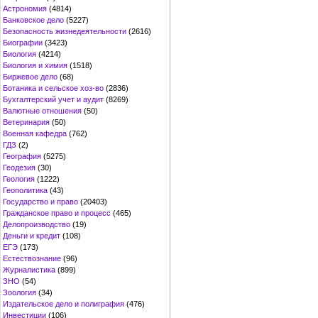
Астрономия
(4814)
Банковское дело
(5227)
Безопасность жизнедеятельности
(2616)
Биографии
(3423)
Биология
(4214)
Биология и химия
(1518)
Биржевое дело
(68)
Ботаника и сельское хоз-во
(2836)
Бухгалтерский учет и аудит
(8269)
Валютные отношения
(50)
Ветеринария
(50)
Военная кафедра
(762)
ГДЗ
(2)
География
(5275)
Геодезия
(30)
Геология
(1222)
Геополитика
(43)
Государство и право
(20403)
Гражданское право и процесс
(465)
Делопроизводство
(19)
Деньги и кредит
(108)
ЕГЭ
(173)
Естествознание
(96)
Журналистика
(899)
ЗНО
(54)
Зоология
(34)
Издательское дело и полиграфия
(476)
Инвестиции
(106)